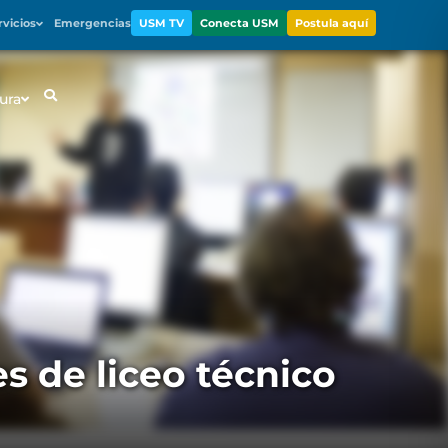
rvicios
Emergencias
USM TV
Conecta USM
Postula aquí
ura
s de liceo técnico