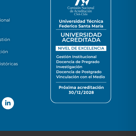
ional
stión
ción
stóricas