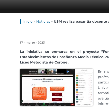
Inicio
»
Noticias
»
USM realiza pasantía docente a
17 - marzo - 2023
La iniciativa se enmarca en el proyecto “For
Establecimientos de Enseñanza Media Técnico Prof
Liceo Metodista de Coronel.
En mo
profe
partic
Unive
temát
evalu
inform