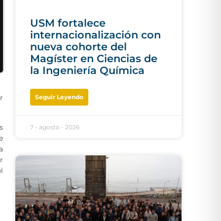
USM fortalece
internacionalización con
nueva cohorte del
Magíster en Ciencias de
la Ingeniería Química
Seguir Leyendo
r
s
7 - agosto - 2026
e
a
r
l