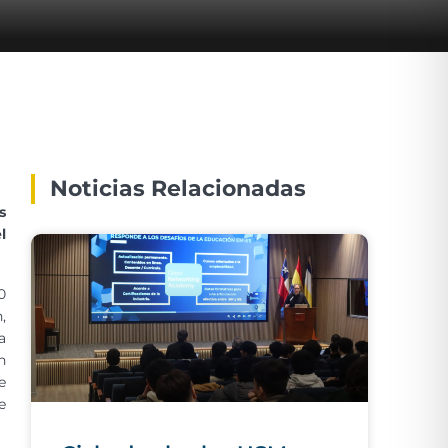
Noticias Relacionadas
s
l
0
,
a
n
e
e