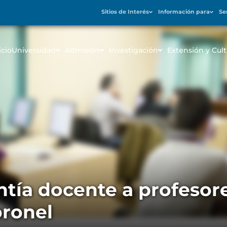
Sitios de Interés
Información para
Se
icio
Universidad
Admisión
Investigación
Extensión y Cult
tía docente a profesore
oronel