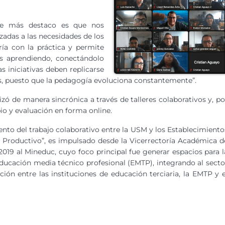
ue más destaco es que nos
adas a las necesidades de los
ría con la práctica y permite
s aprendiendo, conectándolo
s iniciativas deben replicarse
ís, puesto que la pedagogía evoluciona constantemente”.
izó de manera sincrónica a través de talleres colaborativos y, po
io y evaluación en forma online.
nto del trabajo colaborativo entre la USM y los Establecimiento
r Productivo”, es impulsado desde la Vicerrectoría Académica d
019 al Mineduc, cuyo foco principal fue generar espacios para l
educación media técnico profesional (EMTP), integrando al secto
ción entre las instituciones de educación terciaria, la EMTP y e