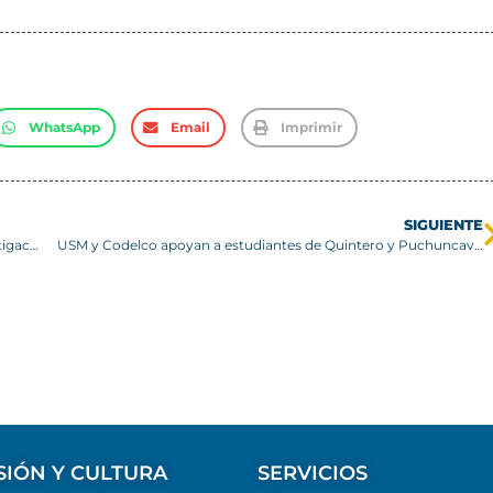
WhatsApp
Email
Imprimir
SIGUIENTE
Profesor especialista en biogénesis realiza estadía de investigación en la USM
USM y Codelco apoyan a estudiantes de Quintero y Puchuncaví en su ingreso a la universidad
SIÓN Y CULTURA
SERVICIOS