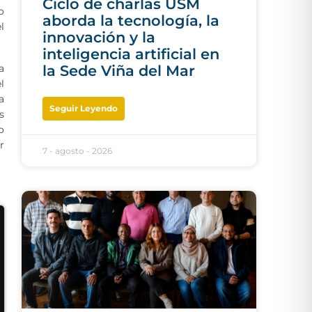
Ciclo de charlas USM
o
aborda la tecnología, la
l
innovación y la
inteligencia artificial en
a
la Sede Viña del Mar
l
a
Seguir Leyendo
s
o
r
7 - agosto - 2026