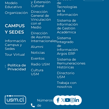
y Extensión
Modelo
de
Cultural
Educativo
Tecnologías
de la
Dirección
Organización
Información
General de
Vinculación
Sistema de
con el
Información
CAMPUS
Medio
de Gestión
Y SEDES
Académica
Dirección
de Asuntos
Sistema
Información
Internacionales
Integrado
Campus y
de
Alumni
Sedes
Información
Noticias
Argos ERP
Tour Virtual
Eventos
Sistema de
Remuneraciones
Radio USM
Política de
Históricas
Privacidad
Cultura
Directorio
USM
USM
Trabaja con
nosotros
Números
de