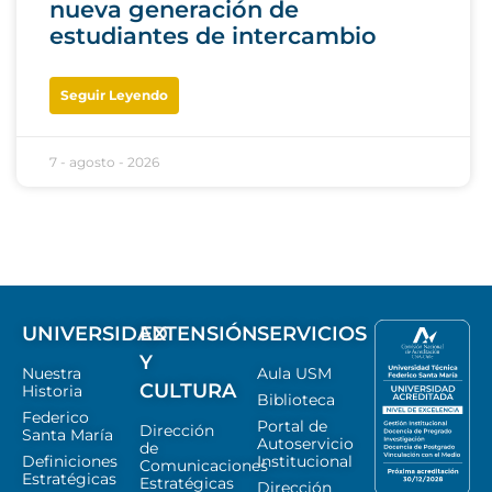
nueva generación de
estudiantes de intercambio
Seguir Leyendo
7 - agosto - 2026
UNIVERSIDAD
EXTENSIÓN
SERVICIOS
Y
Nuestra
Aula USM
CULTURA
Historia
Biblioteca
Federico
Portal de
Dirección
Santa María
Autoservicio
de
Definiciones
Institucional
Comunicaciones
Estratégicas
Estratégicas
Dirección