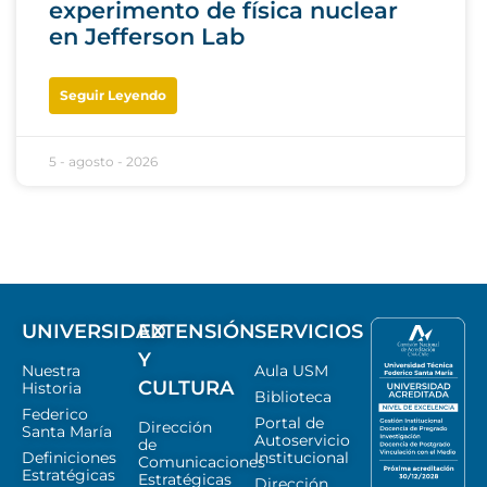
experimento de física nuclear
en Jefferson Lab
Seguir Leyendo
5 - agosto - 2026
UNIVERSIDAD
EXTENSIÓN
SERVICIOS
Y
Nuestra
Aula USM
CULTURA
Historia
Biblioteca
Federico
Portal de
Dirección
Santa María
Autoservicio
de
Definiciones
Institucional
Comunicaciones
Estratégicas
Estratégicas
Dirección