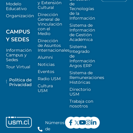
y Extensión
Modelo
de
Cultural
Educativo
Tecnologías
de la
Dirección
Organización
Información
General de
Vinculación
Sistema de
con el
Información
CAMPUS
Medio
de Gestión
Y SEDES
Académica
Dirección
de Asuntos
Sistema
Información
Internacionales
Integrado
Campus y
de
Alumni
Sedes
Información
Noticias
Argos ERP
Tour Virtual
Eventos
Sistema de
Remuneraciones
Radio USM
Política de
Históricas
Privacidad
Cultura
Directorio
USM
USM
Trabaja con
nosotros
Números
de