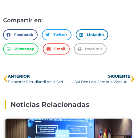
Compartir en:
Facebook
Twitter
LinkedIn
WhatsApp
Email
Imprimir
ANTERIOR
SIGUIENTE
Bienestar Estudiantil de la Sede Concepción resuelve dudas en hall central
USM Bee Lab Campus Vitacura realiza exitoso primer ciclo de visitas escolares
Noticias Relacionadas