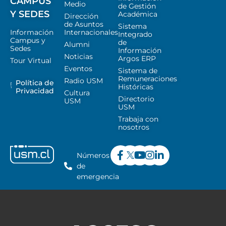
CAMPUS
Medio
de Gestión
Y SEDES
Académica
Dirección
de Asuntos
Sistema
Información
Internacionales
Integrado
Campus y
de
Alumni
Sedes
Información
Noticias
Argos ERP
Tour Virtual
Eventos
Sistema de
Remuneraciones
Radio USM
Política de
Históricas
Privacidad
Cultura
Directorio
USM
USM
Trabaja con
nosotros
Números
de
emergencia