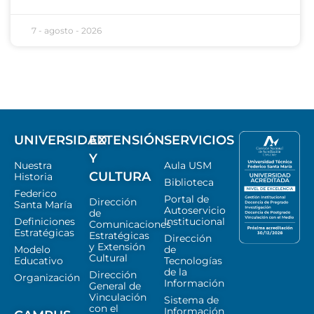
7 - agosto - 2026
UNIVERSIDAD
EXTENSIÓN
SERVICIOS
Y
Nuestra
Aula USM
CULTURA
Historia
Biblioteca
Federico
Portal de
Dirección
Santa María
Autoservicio
de
Definiciones
Institucional
Comunicaciones
Estratégicas
Estratégicas
Dirección
y Extensión
Modelo
de
Cultural
Educativo
Tecnologías
de la
Dirección
Organización
Información
General de
Vinculación
Sistema de
con el
Información