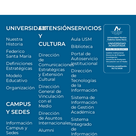
UNIVERSIDAD
EXTENSIÓN
SERVICIOS
Y
Nuestra
Aula USM
CULTURA
Historia
Biblioteca
Federico
Portal de
Dirección
Santa María
Autoservicio
de
Definiciones
Institucional
Comunicaciones
Estratégicas
Estratégicas
Dirección
y Extensión
Modelo
de
Cultural
Educativo
Tecnologías
de la
Dirección
Organización
Información
General de
Vinculación
Sistema de
con el
Información
CAMPUS
Medio
de Gestión
Y SEDES
Académica
Dirección
de Asuntos
Sistema
Información
Internacionales
Integrado
Campus y
de
Alumni
Sedes
Información