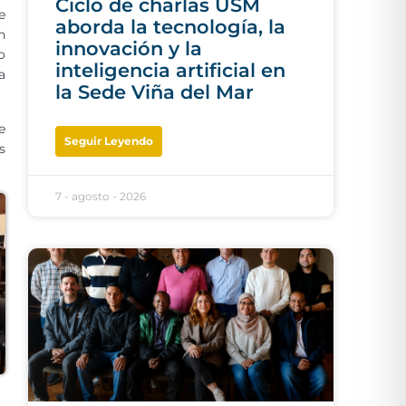
Ciclo de charlas USM
e
aborda la tecnología, la
n
innovación y la
o
inteligencia artificial en
a
la Sede Viña del Mar
e
Seguir Leyendo
s
7 - agosto - 2026