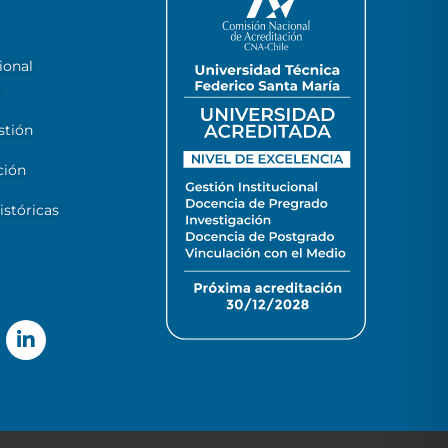
ional
stión
ción
stóricas