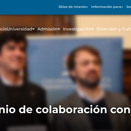
Sitios de Interés
Información para
Se
icio
Universidad
Admisión
Investigación
Extensión y Cult
io de colaboración con