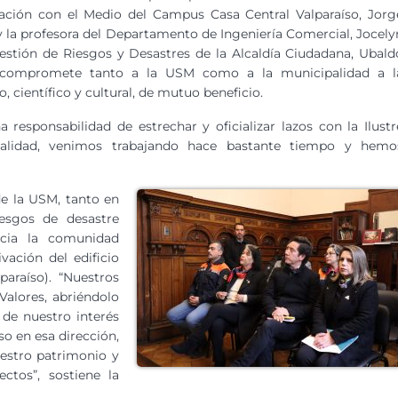
ación con el Medio del Campus Casa Central Valparaíso, Jorg
y la profesora del Departamento de Ingeniería Comercial, Jocely
stión de Riesgos y Desastres de la Alcaldía Ciudadana, Ubald
que compromete tanto a la USM como a la municipalidad a l
científico y cultural, de mutuo beneficio.
 responsabilidad de estrechar y oficializar lazos con la Ilustr
realidad, venimos trabajando hace bastante tiempo y hemo
de la USM, tanto en
esgos de desastre
acia la comunidad
vación del edificio
araíso). “Nuestros
 Valores, abriéndolo
 de nuestro interés
so en esa dirección,
estro patrimonio y
ctos”, sostiene la