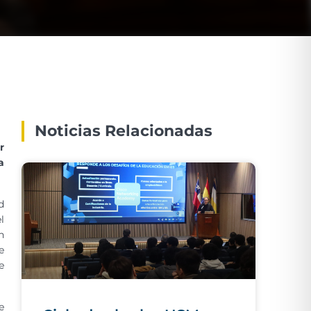
Noticias Relacionadas
r
a
d
l
n
e
e
e