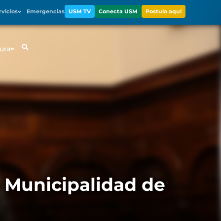
rvicios
Emergencias
USM TV
Conecta USM
Postula aquí
ura
 Municipalidad de