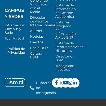
General de
Vinculación
Sistema de
con el
Información
CAMPUS
Medio
de Gestión
Y SEDES
Académica
Dirección
de Asuntos
Sistema
Información
Internacionales
Integrado
Campus y
de
Alumni
Sedes
Información
Noticias
Argos ERP
Tour Virtual
Eventos
Sistema de
Remuneraciones
Radio USM
Política de
Históricas
Privacidad
Cultura
Directorio
USM
USM
Trabaja con
nosotros
Números
de
emergencia