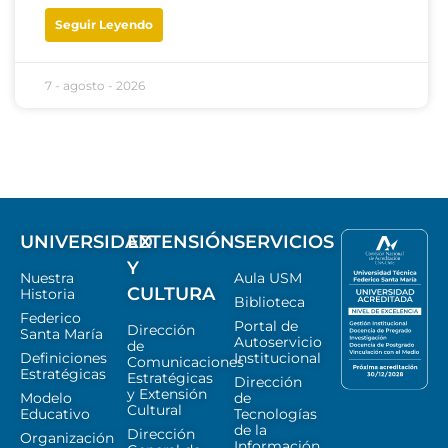
Seguir Leyendo
7 - agosto - 2026
UNIVERSIDAD
EXTENSIÓN
SERVICIOS
Y
Nuestra
Aula USM
CULTURA
Historia
Biblioteca
Federico
Portal de
Dirección
Santa María
Autoservicio
de
Definiciones
Institucional
Comunicaciones
Estratégicas
Estratégicas
Dirección
y Extensión
Modelo
de
Cultural
Educativo
Tecnologías
de la
Dirección
Organización
Información