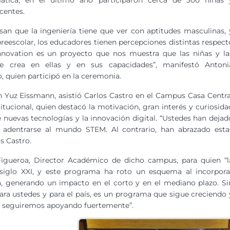
mática, en el último año participaron cerca de 300 niñas 
centes.
nsan que la ingeniería tiene que ver con aptitudes masculinas, 
preescolar, los educadores tienen percepciones distintas respect
chnovation es un proyecto que nos muestra que las niñas y la
e crea en ellas y en sus capacidades”, manifestó Antoni
o, quien participó en la ceremonia.
an Yuz Eissmann, asistió Carlos Castro en el Campus Casa Centra
titucional, quien destacó la motivación, gran interés y curiosida
e nuevas tecnologías y la innovación digital. “Ustedes han dejad
 adentrarse al mundo STEM. Al contrario, han abrazado esta
s Castro.
igueroa, Director Académico de dicho campus, para quien “l
 siglo XXI, y este programa ha roto un esquema al incorpora
a, generando un impacto en el corto y en el mediano plazo. Si
ara ustedes y para el país, es un programa que sigue creciendo 
a seguiremos apoyando fuertemente”.