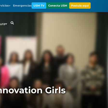
rvicios
Emergencias
USM TV
Conecta USM
Postula aquí
ura
novation Girls