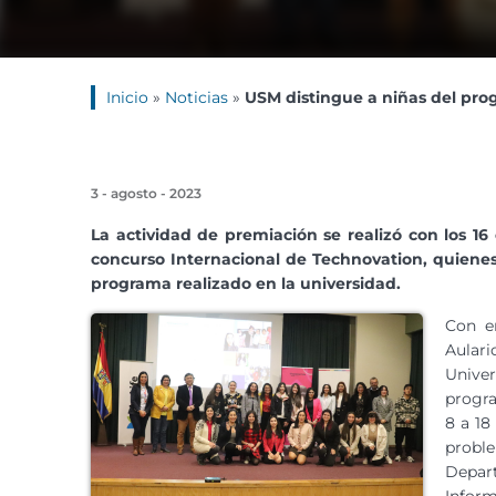
Inicio
»
Noticias
»
USM distingue a niñas del pro
3 - agosto - 2023
La actividad de premiación se realizó con los 
concurso Internacional de Technovation, quienes
programa realizado en la universidad.
Con e
Aular
Univer
progra
8 a 18
probl
Depart