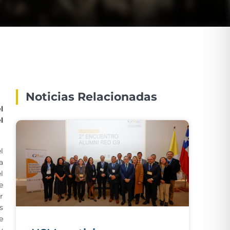
Noticias Relacionadas
l
l
l
a
l
e
r
s
e