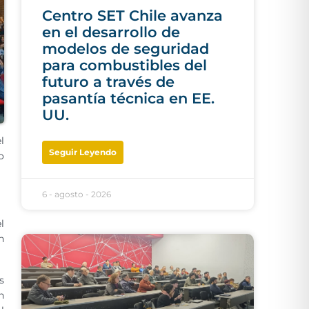
Centro SET Chile avanza
en el desarrollo de
modelos de seguridad
para combustibles del
futuro a través de
pasantía técnica en EE.
UU.
l
Seguir Leyendo
o
6 - agosto - 2026
l
n
s
n