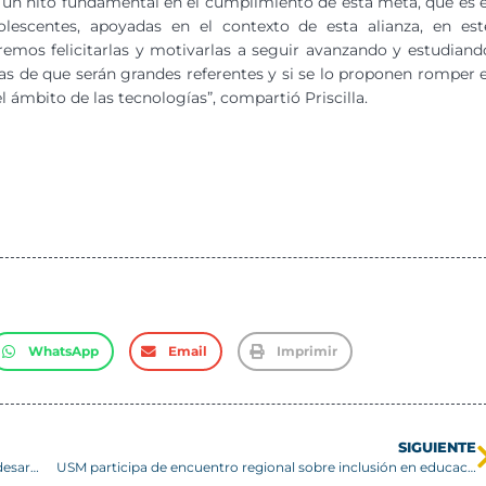
r un hito fundamental en el cumplimiento de esta meta, que es e
escentes, apoyadas en el contexto de esta alianza, en est
emos felicitarlas y motivarlas a seguir avanzando y estudiand
as de que serán grandes referentes y si se lo proponen romper e
 ámbito de las tecnologías”, compartió Priscilla.
WhatsApp
Email
Imprimir
SIGUIENTE
Para hacer frente a sequía investigadores de CCTVal-USM desarrollaron catálogo de soluciones
USM participa de encuentro regional sobre inclusión en educación superior