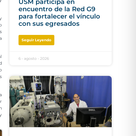
y
USM participa en
encuentro de la Red G9
para fortalecer el vínculo
y
con sus egresados
o
s
a
Seguir Leyendo
l
6 - agosto - 2026
d
o
s
a
r
n
y