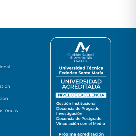
ional
stión
ción
stóricas