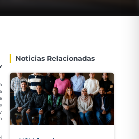
Noticias Relacionadas
y
a
a
a
s
y
n
l