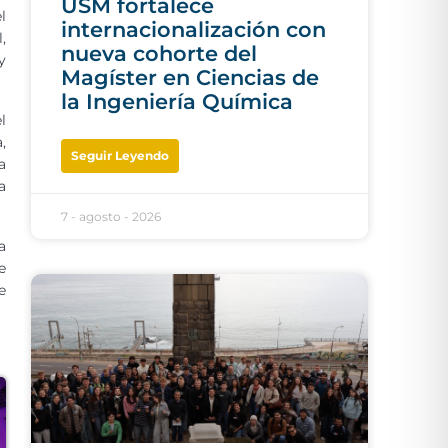
USM fortalece
l
internacionalización con
,
nueva cohorte del
y
Magíster en Ciencias de
la Ingeniería Química
l
,
Seguir Leyendo
a
a
7 - agosto - 2026
a
e
e