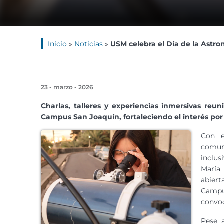
Inicio
»
Noticias
»
USM celebra el Día de la Astro
23 - marzo - 2026
Charlas, talleres y experiencias inmersivas re
Campus San Joaquín, fortaleciendo el interés por 
Con e
comuni
inclus
María
abier
Campus
convoc
Pese 