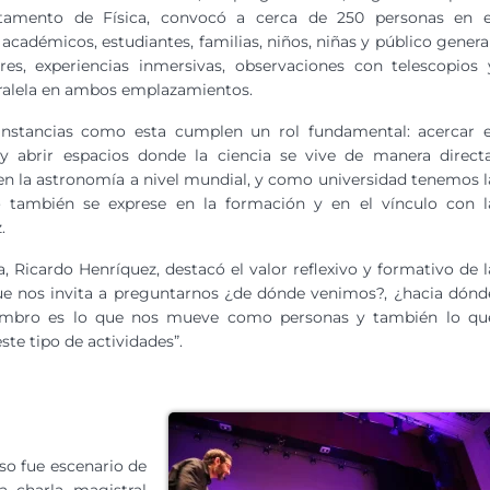
tamento de Física, convocó a cerca de 250 personas en e
cadémicos, estudiantes, familias, niños, niñas y público general
eres, experiencias inmersivas, observaciones con telescopios 
paralela en ambos emplazamientos.
instancias como esta cumplen un rol fundamental: acercar e
 y abrir espacios donde la ciencia se vive de manera directa
 en la astronomía a nivel mundial, y como universidad tenemos l
go también se exprese en la formación y en el vínculo con l
.
, Ricardo Henríquez, destacó el valor reflexivo y formativo de l
ue nos invita a preguntarnos ¿de dónde venimos?, ¿hacia dónd
sombro es lo que nos mueve como personas y también lo qu
te tipo de actividades”.
so fue escenario de