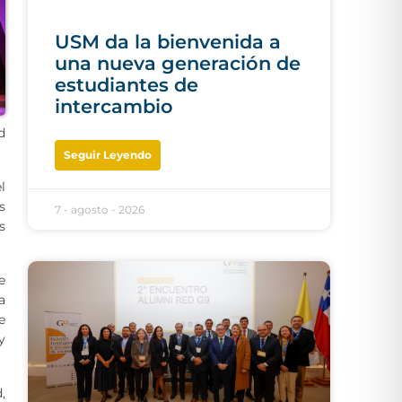
USM da la bienvenida a
una nueva generación de
estudiantes de
intercambio
d
Seguir Leyendo
l
s
7 - agosto - 2026
s
e
a
e
y
,