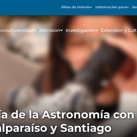
Sitios de Interés
Información para
Se
icio
Universidad
Admisión
Investigación
Extensión y Cult
ía de la Astronomía con
alparaíso y Santiago