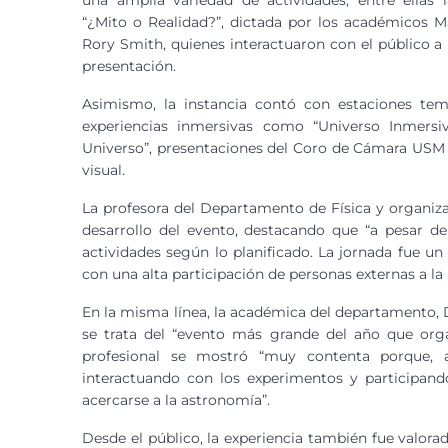
una amplia variedad de actividades, entre ellas l
“¿Mito o Realidad?”, dictada por los académicos M
Rory Smith, quienes interactuaron con el público a 
presentación.
Asimismo, la instancia contó con estaciones temát
experiencias inmersivas como “Universo Inmersiv
Universo”, presentaciones del Coro de Cámara USM 
visual.
La profesora del Departamento de Física y organizad
desarrollo del evento, destacando que “a pesar de
actividades según lo planificado. La jornada fue 
con una alta participación de personas externas a la 
En la misma línea, la académica del departamento, Dr
se trata del “evento más grande del año que organ
profesional se mostró “muy contenta porque, a
interactuando con los experimentos y participando
acercarse a la astronomía”.
Desde el público, la experiencia también fue valorada