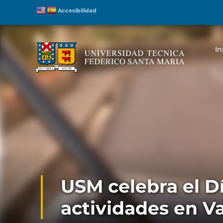
Accesibilidad
In
USM celebra el D
actividades en V