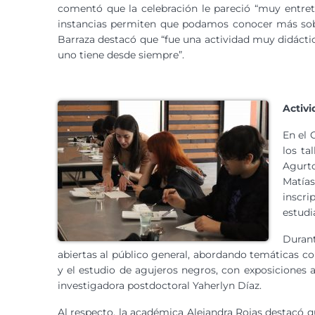
comentó que la celebración le pareció “muy entret
instancias permiten que podamos conocer más sobre
Barraza destacó que “fue una actividad muy didácti
uno tiene desde siempre”.
Activ
En el 
los ta
Agurto
Matía
inscr
estudi
Duran
abiertas al público general, abordando temáticas co
y el estudio de agujeros negros, con exposiciones 
investigadora postdoctoral Yaherlyn Díaz.
Al respecto, la académica Alejandra Rojas destacó 