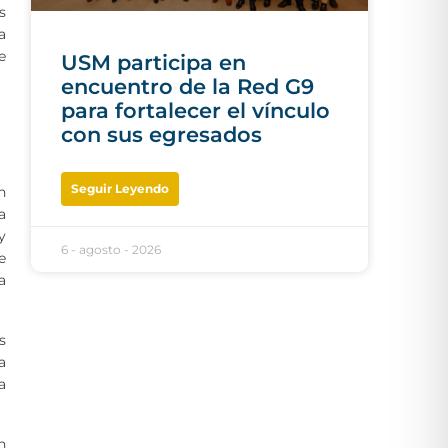
s
a
e
USM participa en
encuentro de la Red G9
para fortalecer el vínculo
con sus egresados
Seguir Leyendo
n
a
y
6 - agosto - 2026
e
a
s
a
a
n