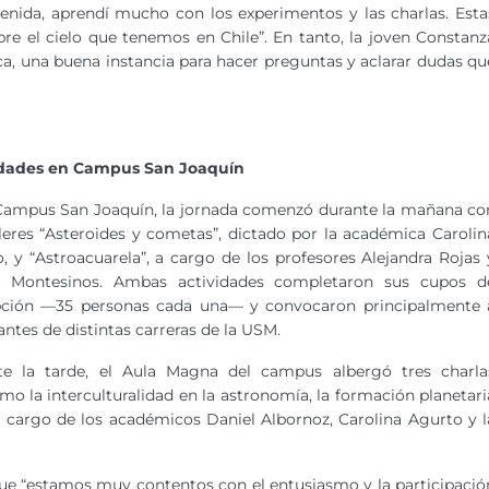
enida, aprendí mucho con los experimentos y las charlas. Esta
 el cielo que tenemos en Chile”. En tanto, la joven Constanz
ca, una buena instancia para hacer preguntas y aclarar dudas qu
idades en Campus San Joaquín
Campus San Joaquín, la jornada comenzó durante la mañana co
lleres “Asteroides y cometas”, dictado por la académica Carolin
, y “Astroacuarela”, a cargo de los profesores Alejandra Rojas 
s Montesinos. Ambas actividades completaron sus cupos d
ipción —35 personas cada una— y convocaron principalmente 
antes de distintas carreras de la USM.
te la tarde, el Aula Magna del campus albergó tres charla
mo la interculturalidad en la astronomía, la formación planetari
a cargo de los académicos Daniel Albornoz, Carolina Agurto y l
que “estamos muy contentos con el entusiasmo y la participació