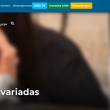
rvicios
Emergencias
USM TV
Conecta USM
Postula aquí
ura
 variadas