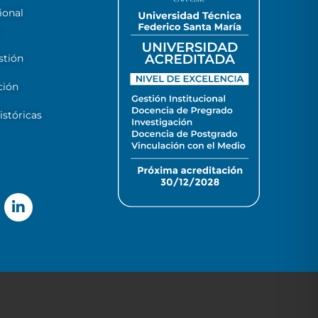
ional
stión
ción
stóricas