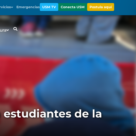
rvicios
Emergencias
USM TV
Conecta USM
Postula aquí
ura
 estudiantes de la