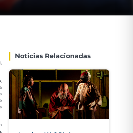
Noticias Relacionadas
,
,
a
a
e
a
n
,