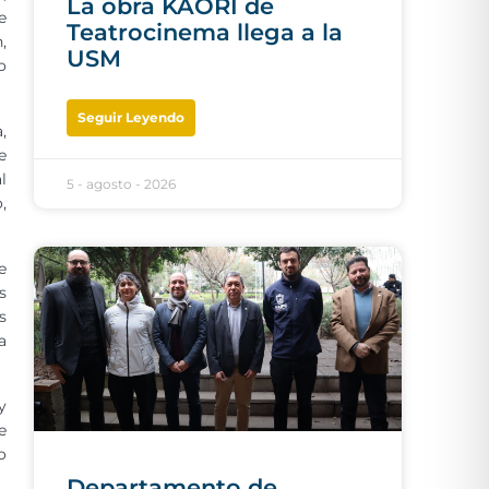
La obra KAORI de
e
Teatrocinema llega a la
,
USM
o
Seguir Leyendo
,
e
l
5 - agosto - 2026
,
e
s
s
a
y
e
o
Departamento de