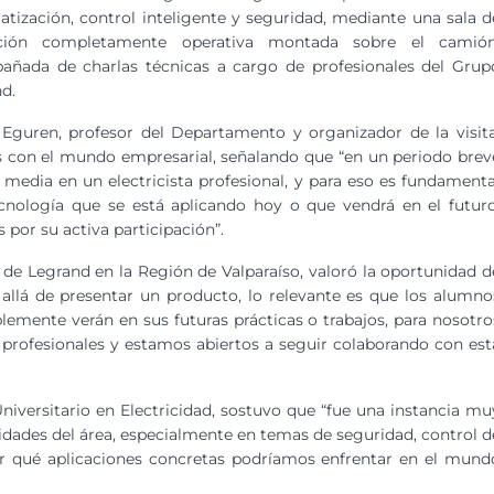
tización, control inteligente y seguridad, mediante una sala d
ición completamente operativa montada sobre el camión
añada de charlas técnicas a cargo de profesionales del Grup
d.
 Eguren, profesor del Departamento y organizador de la visita
es con el mundo empresarial, señalando que “en un periodo brev
dia en un electricista profesional, y para eso es fundamenta
ecnología que se está aplicando hoy o que vendrá en el futuro
por su activa participación”.
 de Legrand en la Región de Valparaíso, valoró la oportunidad d
 allá de presentar un producto, lo relevante es que los alumno
lemente verán en sus futuras prácticas o trabajos, para nosotro
 profesionales y estamos abiertos a seguir colaborando con est
niversitario en Electricidad, sostuvo que “fue una instancia mu
lidades del área, especialmente en temas de seguridad, control d
r qué aplicaciones concretas podríamos enfrentar en el mund