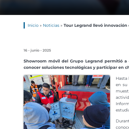
Inicio
»
Noticias
»
Tour Legrand llevó innovación 
16 - junio - 2025
Showroom móvil del Grupo Legrand permitió a e
conocer soluciones tecnológicas y participar en c
Hasta 
en su
muest
activ
Infor
estudi
Duran
conoce