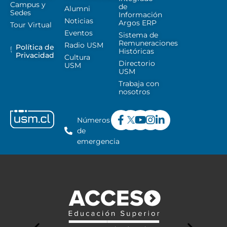
Campus y
de
Alumni
Sedes
Información
Noticias
Argos ERP
Tour Virtual
Eventos
Sistema de
Remuneraciones
Radio USM
Política de
Históricas
Privacidad
Cultura
Directorio
USM
USM
Trabaja con
nosotros
Números
de
emergencia