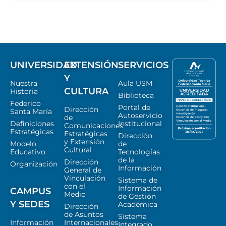
UNIVERSIDAD
EXTENSIÓN
SERVICIOS
Y
Nuestra
Aula USM
CULTURA
Historia
Biblioteca
Federico
Portal de
Dirección
Santa María
Autoservicio
de
Definiciones
Institucional
Comunicaciones
Estratégicas
Estratégicas
Dirección
y Extensión
Modelo
de
Cultural
Educativo
Tecnologías
de la
Dirección
Organización
Información
General de
Vinculación
Sistema de
con el
Información
CAMPUS
Medio
de Gestión
Y SEDES
Académica
Dirección
de Asuntos
Sistema
Información
Internacionales
Integrado