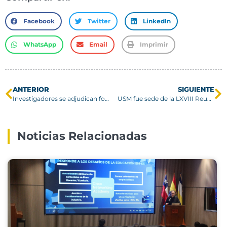
Facebook
Twitter
LinkedIn
WhatsApp
Email
Imprimir
ANTERIOR
SIGUIENTE
Investigadores se adjudican fondo Quimal para construir el observatorio de rayos gamma más alto del mundo
USM fue sede de la LXVIII Reunión Anual de la Sociedad de Biología de Chile
Noticias Relacionadas