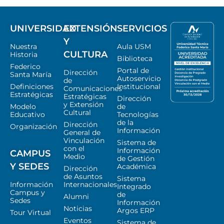
UNIVERSIDAD
EXTENSIÓN
SERVICIOS
Y
Nuestra
Aula USM
CULTURA
Historia
Biblioteca
Federico
Portal de
Dirección
Santa María
Autoservicio
de
Definiciones
Institucional
Comunicaciones
Estratégicas
Estratégicas
Dirección
y Extensión
Modelo
de
Cultural
Educativo
Tecnologías
de la
Dirección
Organización
Información
General de
Vinculación
Sistema de
con el
Información
CAMPUS
Medio
de Gestión
Y SEDES
Académica
Dirección
de Asuntos
Sistema
Información
Internacionales
Integrado
Campus y
de
Alumni
Sedes
Información
Noticias
Argos ERP
Tour Virtual
Eventos
Sistema de