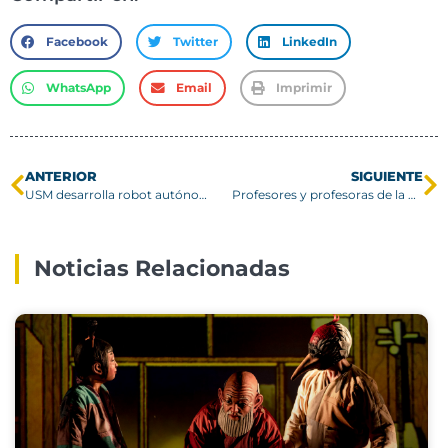
Facebook
Twitter
LinkedIn
WhatsApp
Email
Imprimir
ANTERIOR
SIGUIENTE
USM desarrolla robot autónomo que optimiza la aplicación de bioinsumos en la agricultura
Profesores y profesoras de la USM se certifican en el Diplomado en Docencia Universitaria
Noticias Relacionadas