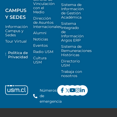
Vinculación
Sistema de
con el
Información
CAMPUS
Medio
de Gestión
Y SEDES
Académica
Dirección
de Asuntos
Sistema
Información
Internacionales
Integrado
Campus y
de
Alumni
Sedes
Información
Noticias
Argos ERP
Tour Virtual
Eventos
Sistema de
Remuneraciones
Radio USM
Política de
Históricas
Privacidad
Cultura
Directorio
USM
USM
Trabaja con
nosotros
Números
de
emergencia