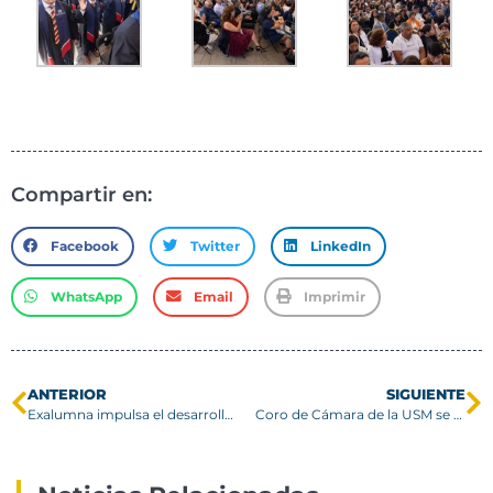
Compartir en:
Facebook
Twitter
LinkedIn
WhatsApp
Email
Imprimir
ANTERIOR
SIGUIENTE
Exalumna impulsa el desarrollo del New Space en la región del Biobío
Coro de Cámara de la USM se presentará junto a Los Jaivas en el Festival del Huaso de Olmué