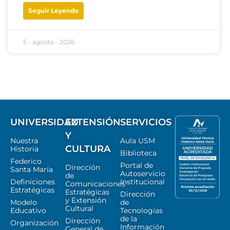
Seguir Leyendo
5 - agosto - 2026
UNIVERSIDAD
EXTENSIÓN
SERVICIOS
Y
Nuestra
Aula USM
CULTURA
Historia
Biblioteca
Federico
Portal de
Dirección
Santa María
Autoservicio
de
Definiciones
Institucional
Comunicaciones
Estratégicas
Estratégicas
Dirección
y Extensión
Modelo
de
Cultural
Educativo
Tecnologías
de la
Dirección
Organización
Información
General de