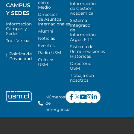
con el
Información
CAMPUS
Medio
de Gestión
Y SEDES
Académica
Dirección
de Asuntos
Sistema
Información
Internacionales
Integrado
Campus y
de
Alumni
Sedes
Información
Noticias
Argos ERP
Tour Virtual
Eventos
Sistema de
Remuneraciones
Radio USM
Política de
Históricas
Privacidad
Cultura
Directorio
USM
USM
Trabaja con
nosotros
Números
de
emergencia