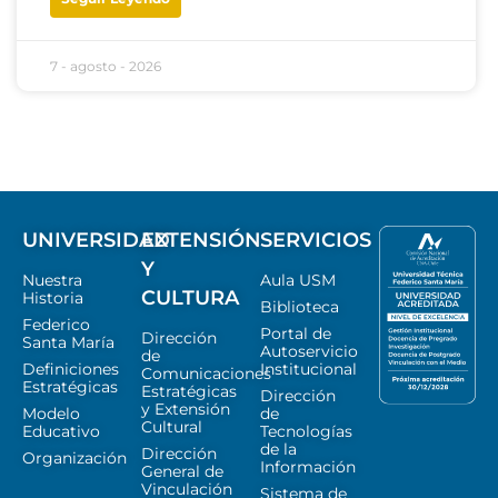
7 - agosto - 2026
UNIVERSIDAD
EXTENSIÓN
SERVICIOS
Y
Nuestra
Aula USM
CULTURA
Historia
Biblioteca
Federico
Portal de
Dirección
Santa María
Autoservicio
de
Definiciones
Institucional
Comunicaciones
Estratégicas
Estratégicas
Dirección
y Extensión
Modelo
de
Cultural
Educativo
Tecnologías
de la
Dirección
Organización
Información
General de
Vinculación
Sistema de