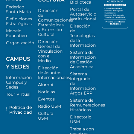
Biblioteca
Federico
Portal de
Dirección
Santa María
Autoservicio
de
Definiciones
Institucional
Comunicaciones
Estratégicas
Estratégicas
Dirección
y Extensión
Modelo
de
Cultural
Educativo
Tecnologías
de la
Dirección
Organización
Información
General de
Vinculación
Sistema de
con el
Información
CAMPUS
Medio
de Gestión
Y SEDES
Académica
Dirección
de Asuntos
Sistema
Información
Internacionales
Integrado
Campus y
de
Alumni
Sedes
Información
Noticias
Argos ERP
Tour Virtual
Eventos
Sistema de
Remuneraciones
Radio USM
Política de
Históricas
Privacidad
Cultura
Directorio
USM
USM
Trabaja con
nosotros