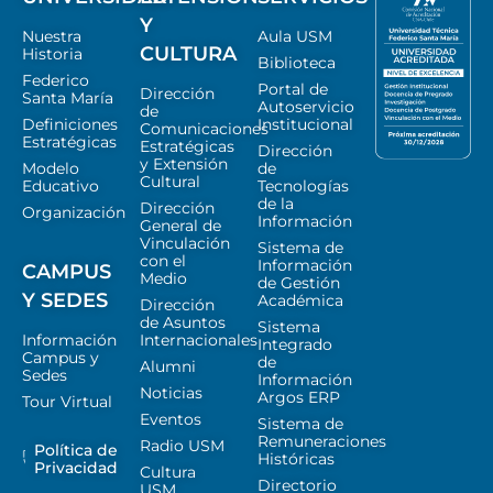
Y
Nuestra
Aula USM
CULTURA
Historia
Biblioteca
Federico
Portal de
Dirección
Santa María
Autoservicio
de
Definiciones
Institucional
Comunicaciones
Estratégicas
Estratégicas
Dirección
y Extensión
Modelo
de
Cultural
Educativo
Tecnologías
de la
Dirección
Organización
Información
General de
Vinculación
Sistema de
con el
Información
CAMPUS
Medio
de Gestión
Y SEDES
Académica
Dirección
de Asuntos
Sistema
Información
Internacionales
Integrado
Campus y
de
Alumni
Sedes
Información
Noticias
Argos ERP
Tour Virtual
Eventos
Sistema de
Remuneraciones
Radio USM
Política de
Históricas
Privacidad
Cultura
Directorio
USM