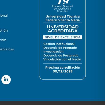
ional
stión
ción
stóricas