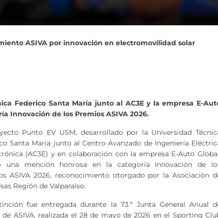
iento ASIVA por innovación en electromovilidad solar
cnica Federico Santa María junto al AC3E y la empresa E-Aut
ía Innovación de los Premios ASIVA 2026.
oyecto Punto EV USM, desarrollado por la Universidad Técnic
co Santa María junto al Centro Avanzado de Ingeniería Eléctric
trónica (AC3E) y en colaboración con la empresa E-Auto Global
ió una mención honrosa en la categoría Innovación de lo
os ASIVA 2026, reconocimiento otorgado por la Asociación d
as Región de Valparaíso.
tinción fue entregada durante la 73.ª Junta General Anual d
 de ASIVA, realizada el 28 de mayo de 2026 en el Sporting Clu