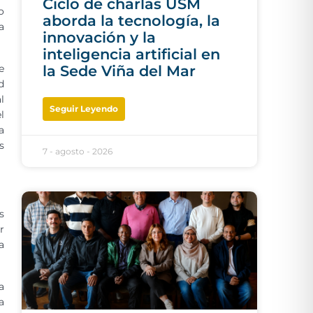
Ciclo de charlas USM
o
aborda la tecnología, la
a
innovación y la
inteligencia artificial en
e
la Sede Viña del Mar
d
l
Seguir Leyendo
l
a
s
7 - agosto - 2026
s
r
a
a
a