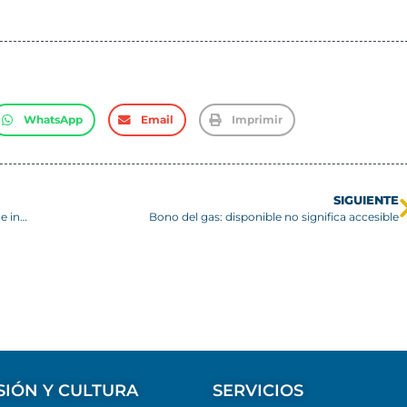
WhatsApp
Email
Imprimir
SIGUIENTE
Exalumno USM viaja a Inglaterra para integrarse a centro de investigación vinculado al experimento ATLAS del CERN
Bono del gas: disponible no significa accesible
SIÓN Y CULTURA
SERVICIOS