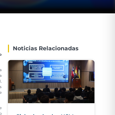
Noticias Relacionadas
o
a
a
,
s
e
e
b