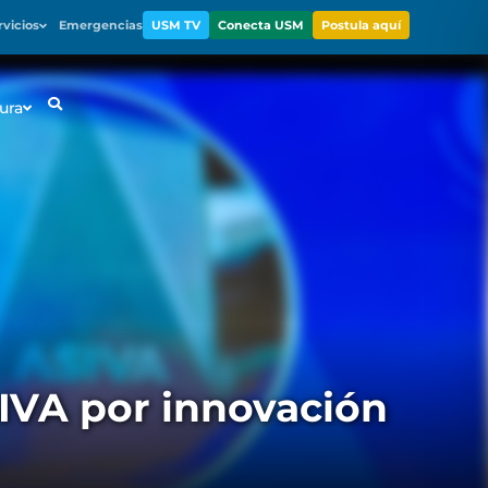
rvicios
Emergencias
USM TV
Conecta USM
Postula aquí
ura
IVA por innovación