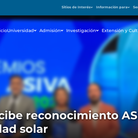
Sitios de Interés
Información para
Se
icio
Universidad
Admisión
Investigación
Extensión y Cult
cibe reconocimiento AS
dad solar