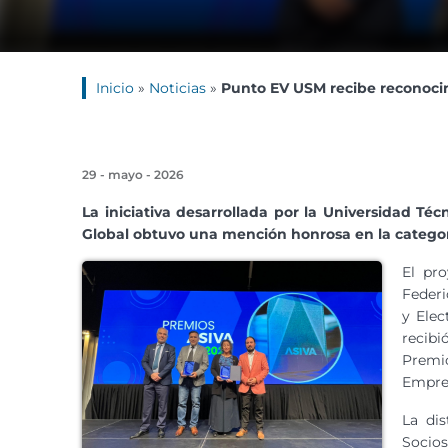
Inicio
»
Noticias
»
Punto EV USM recibe reconocim
29 - mayo - 2026
La iniciativa desarrollada por la Universidad Té
Global obtuvo una mención honrosa en la categor
El pr
Federi
y Elec
recib
Premi
Empres
La dis
Socios