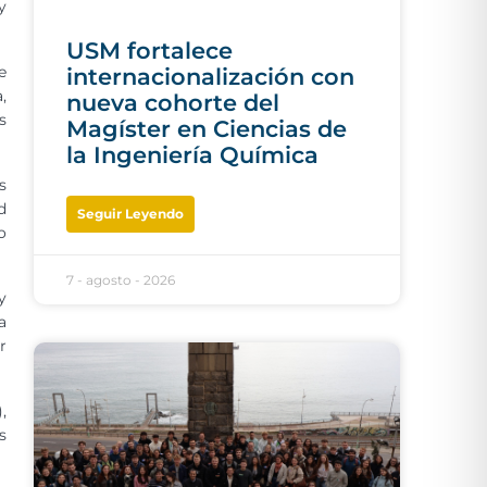
y
USM fortalece
e
internacionalización con
,
nueva cohorte del
s
Magíster en Ciencias de
la Ingeniería Química
s
d
Seguir Leyendo
o
7 - agosto - 2026
y
a
r
,
s