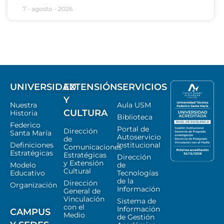
7 - agosto - 2026
UNIVERSIDAD
EXTENSIÓN
SERVICIOS
Y
Nuestra
Aula USM
CULTURA
Historia
Biblioteca
Federico
Portal de
Dirección
Santa María
Autoservicio
de
Definiciones
Institucional
Comunicaciones
Estratégicas
Estratégicas
Dirección
y Extensión
Modelo
de
Cultural
Educativo
Tecnologías
de la
Dirección
Organización
Información
General de
Vinculación
Sistema de
con el
Información
CAMPUS
Medio
de Gestión