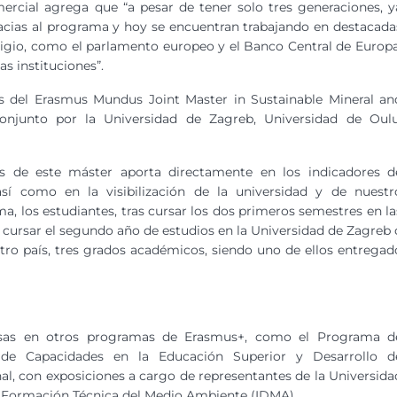
rcial agrega que “a pesar de tener solo tres generaciones, y
ias al programa y hoy se encuentran trabajando en destacada
tigio, como el parlamento europeo y el Banco Central de Europa
as instituciones”.
es del Erasmus Mundus Joint Master in Sustainable Mineral an
conjunto por la Universidad de Zagreb, Universidad de Oulu
s de este máster aporta directamente en los indicadores d
así como en la visibilización de la universidad y de nuestr
a, los estudiantes, tras cursar los dos primeros semestres en la
 cursar el segundo año de estudios en la Universidad de Zagreb 
stro país, tres grados académicos, siendo uno de ellos entregad
itosas en otros programas de Erasmus+, como el Programa d
lo de Capacidades en la Educación Superior y Desarrollo d
l, con exposiciones a cargo de representantes de la Universida
de Formación Técnica del Medio Ambiente (IDMA).