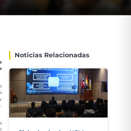
Noticias Relacionadas
s
s
e
a
y
,
a
l