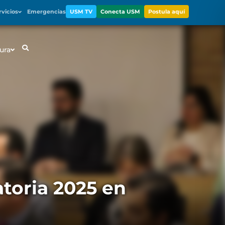
rvicios
Emergencias
USM TV
Conecta USM
Postula aquí
ura
toria 2025 en