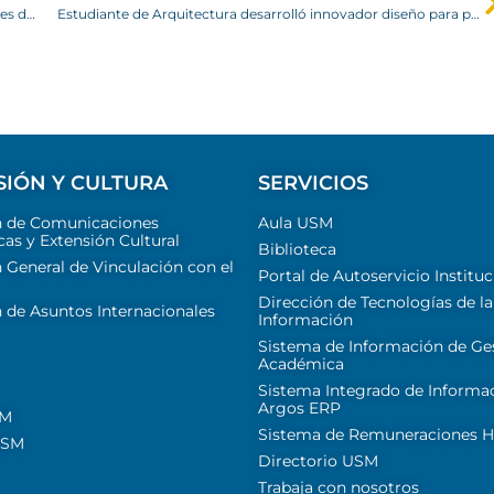
USM presenta proyectos educativos inclusivos a autoridades del gobierno
Estudiante de Arquitectura desarrolló innovador diseño para proyecto de reciclaje
SIÓN Y CULTURA
SERVICIOS
n de Comunicaciones
Aula USM
cas y Extensión Cultural
Biblioteca
 General de Vinculación con el
Portal de Autoservicio Instituc
Dirección de Tecnologías de la
 de Asuntos Internacionales
Información
Sistema de Información de Ge
Académica
Sistema Integrado de Informa
Argos ERP
SM
Sistema de Remuneraciones Hi
USM
Directorio USM
Trabaja con nosotros