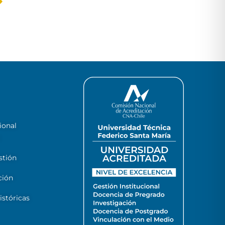
ional
stión
ción
stóricas