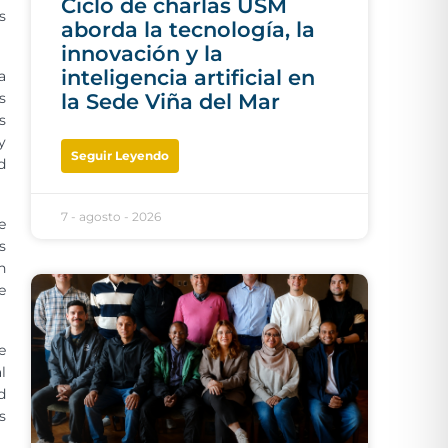
Ciclo de charlas USM
s
aborda la tecnología, la
innovación y la
inteligencia artificial en
a
s
la Sede Viña del Mar
s
y
Seguir Leyendo
d
7 - agosto - 2026
e
s
n
e
e
l
d
s