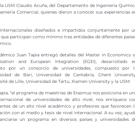
 la USM Claudio Acuña, del Departamento de Ingeniería Químic
eniería Comercial, quienes dieron a conocer sus experiencias e
internacionales diseñados e impartidos conjuntamente por u
s que participan como mínimo tres entidades de diferentes paíse
émico.
démico Juan Tapia entregó detalles del Master in Economics o
lisation and European Integration (EGEI), desarrollado e
nto por un consorcio de universidades, compuesto por l
rsidad de Bari, Universidad de Cantabria, Ghent University
sité de Lille, Universidad de Tartu, Xiamen University y la USM.
apia, “el programa de maestrías de Erasmus nos posiciona en un
ternacional de universidades de alto nivel, nos enriquece co
antes de un alto nivel académico y profesores que favorecen l
ación con el medio y tesis de nivel internacional. A su vez, ayud
inanciarse un programa en diversos países y universidades d