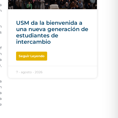
a
n
USM da la bienvenida a
n
una nueva generación de
s
estudiantes de
intercambio
f
n
Seguir Leyendo
a
,
7 - agosto - 2026
a
n
a
a
e