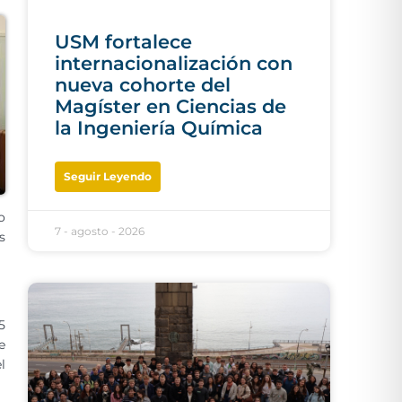
USM fortalece
internacionalización con
nueva cohorte del
Magíster en Ciencias de
la Ingeniería Química
Seguir Leyendo
o
7 - agosto - 2026
s
5
e
l