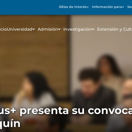
Sitios de Interés
Información para
Se
icio
Universidad
Admisión
Investigación
Extensión y Cult
s+ presenta su convoca
quín