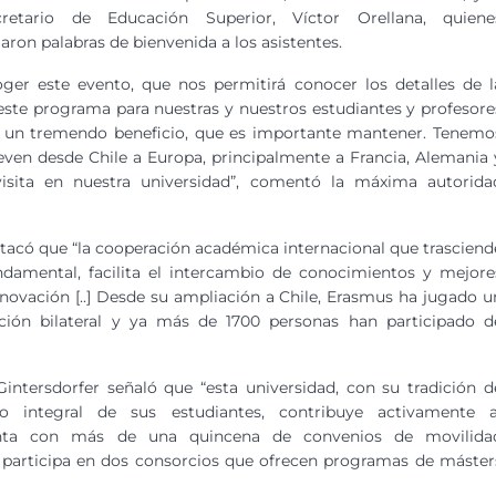
cretario de Educación Superior, Víctor Orellana, quiene
aron palabras de bienvenida a los asistentes.
er este evento, que nos permitirá conocer los detalles de l
este programa para nuestras y nuestros estudiantes y profesore
e un tremendo beneficio, que es importante mantener. Tenemo
ven desde Chile a Europa, principalmente a Francia, Alemania 
isita en nuestra universidad”, comentó la máxima autorida
stacó que “la cooperación académica internacional que trasciend
undamental, facilita el intercambio de conocimientos y mejore
innovación [..] Desde su ampliación a Chile, Erasmus ha jugado u
ación bilateral y ya más de 1700 personas han participado d
ntersdorfer señaló que “esta universidad, con su tradición d
 integral de sus estudiantes, contribuye activamente a
enta con más de una quincena de convenios de movilida
y participa en dos consorcios que ofrecen programas de máster