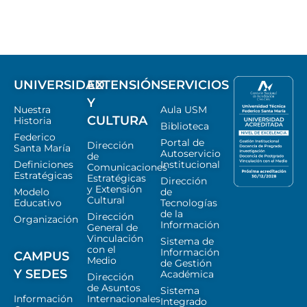
UNIVERSIDAD
EXTENSIÓN
SERVICIOS
Y
Nuestra
Aula USM
CULTURA
Historia
Biblioteca
Federico
Portal de
Dirección
Santa María
Autoservicio
de
Definiciones
Institucional
Comunicaciones
Estratégicas
Estratégicas
Dirección
y Extensión
Modelo
de
Cultural
Educativo
Tecnologías
de la
Dirección
Organización
Información
General de
Vinculación
Sistema de
con el
Información
CAMPUS
Medio
de Gestión
Y SEDES
Académica
Dirección
de Asuntos
Sistema
Información
Internacionales
Integrado