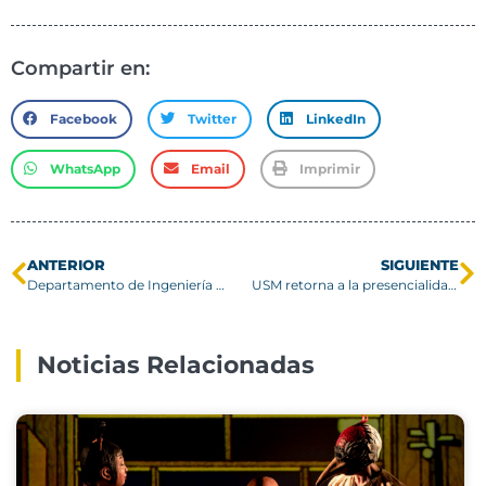
Compartir en:
Facebook
Twitter
LinkedIn
WhatsApp
Email
Imprimir
ANTERIOR
SIGUIENTE
Departamento de Ingeniería Mecánica realiza charlas sobre biomateriales y nanotecnología
USM retorna a la presencialidad en todas sus actividades
Noticias Relacionadas