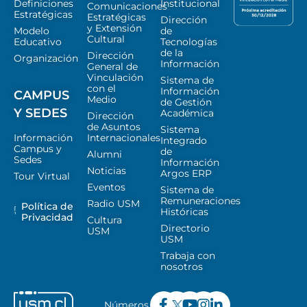
Definiciones
Institucional
Comunicaciones
Estratégicas
Estratégicas
Dirección
y Extensión
Modelo
de
Cultural
Educativo
Tecnologías
de la
Dirección
Organización
Información
General de
Vinculación
Sistema de
con el
Información
CAMPUS
Medio
de Gestión
Y SEDES
Académica
Dirección
de Asuntos
Sistema
Información
Internacionales
Integrado
Campus y
de
Alumni
Sedes
Información
Noticias
Argos ERP
Tour Virtual
Eventos
Sistema de
Remuneraciones
Radio USM
Política de
Históricas
Privacidad
Cultura
Directorio
USM
USM
Trabaja con
nosotros
Números