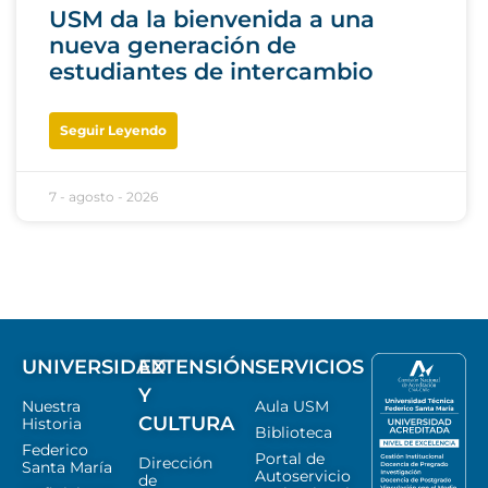
USM da la bienvenida a una
nueva generación de
estudiantes de intercambio
Seguir Leyendo
7 - agosto - 2026
UNIVERSIDAD
EXTENSIÓN
SERVICIOS
Y
Nuestra
Aula USM
CULTURA
Historia
Biblioteca
Federico
Portal de
Dirección
Santa María
Autoservicio
de