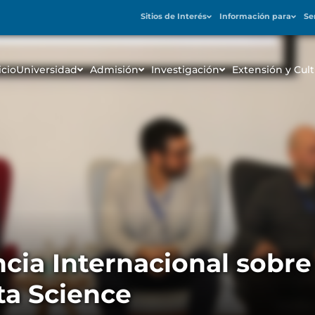
Sitios de Interés
Información para
Se
icio
Universidad
Admisión
Investigación
Extensión y Cult
ncia Internacional sob
ta Science