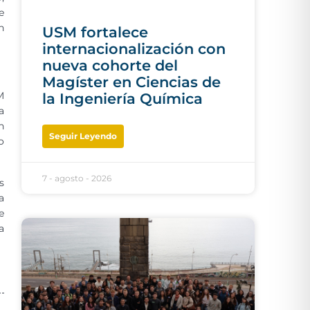
e
n
USM fortalece
internacionalización con
nueva cohorte del
Magíster en Ciencias de
M
la Ingeniería Química
a
n
Seguir Leyendo
o
7 - agosto - 2026
s
a
e
a