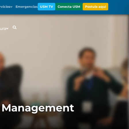
rvicios
Emergencias
USM TV
Conecta USM
Postula aquí
ura
re Management