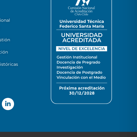
ional
stión
ción
stóricas