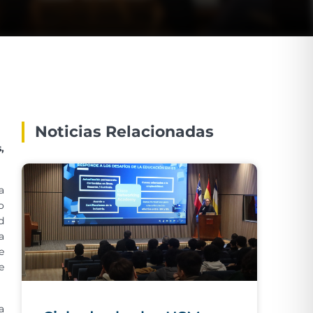
Noticias Relacionadas
,
a
o
d
a
e
e
a