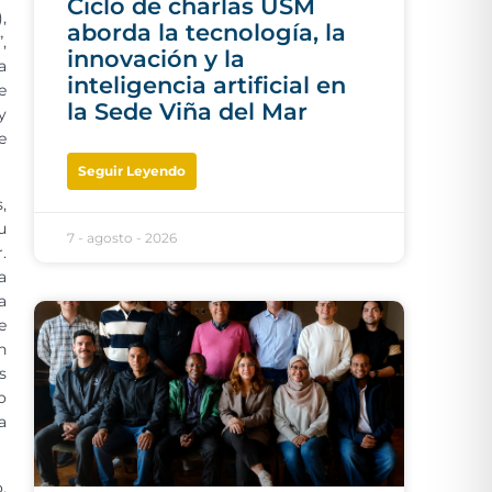
Ciclo de charlas USM
,
aborda la tecnología, la
,
innovación y la
a
inteligencia artificial en
e
la Sede Viña del Mar
y
e
Seguir Leyendo
,
u
7 - agosto - 2026
.
a
a
e
n
s
o
a
,