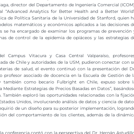
aga, director del Departamento de Ingeniería Comercial (ICOM)
al “Advanced Analytics for Better Health and a Better World”
ca de Política Sanitaria de la Universidad de Stanford, quien h
modelos matemáticos y económicos aplicados a las decisiones d
entes se ha encargado de examinar los programas de prevención 
mas de control de la epidemia de opiáceos y las estrategias d
el Campus Vitacura y Casa Central Valparaíso, profesores
mada de Chile y autoridades de la USM, pudieron conectar con s
terias de salud, el evento continuó con la presentación del Dr
 profesor asociado de docencia en la Escuela de Gestión de l
y también como becario Fulbright en Chile, expuso sobre l
a Mediante Estrategias de Precios Basadas en Datos”, basándos
a. También exploró las oportunidades relacionadas con la fijació
stados Unidos, involucrando análisis de datos y ciencia de dato
quirió de un diseño para su posterior implementación, logrand
ón del comportamiento de los clientes, además de la dinámic
 la conferencia contó con la perspectiva del Dr. Hernán Astudillo