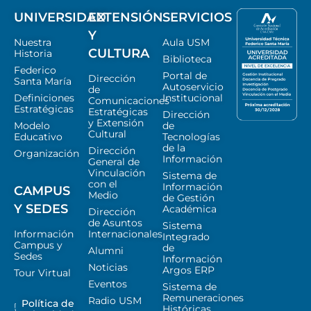
UNIVERSIDAD
EXTENSIÓN
SERVICIOS
Y
Nuestra
Aula USM
CULTURA
Historia
Biblioteca
Federico
Portal de
Dirección
Santa María
Autoservicio
de
Definiciones
Institucional
Comunicaciones
Estratégicas
Estratégicas
Dirección
y Extensión
Modelo
de
Cultural
Educativo
Tecnologías
de la
Dirección
Organización
Información
General de
Vinculación
Sistema de
con el
Información
CAMPUS
Medio
de Gestión
Y SEDES
Académica
Dirección
de Asuntos
Sistema
Información
Internacionales
Integrado
Campus y
de
Alumni
Sedes
Información
Noticias
Argos ERP
Tour Virtual
Eventos
Sistema de
Remuneraciones
Radio USM
Política de
Históricas