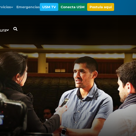
rvicios
Emergencias
USM TV
Conecta USM
Postula aquí
ura