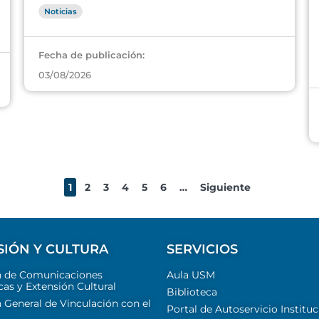
Noticias
Fecha de publicación:
03/08/2026
1
2
3
4
5
6
…
Siguiente
SIÓN Y CULTURA
SERVICIOS
n de Comunicaciones
Aula USM
cas y Extensión Cultural
Biblioteca
 General de Vinculación con el
Portal de Autoservicio Instituc