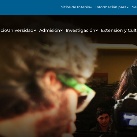
Sitios de Interés
Información para
Se
icio
Universidad
Admisión
Investigación
Extensión y Cult