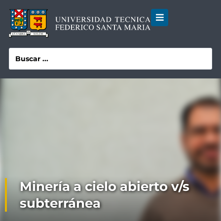
Minería a cielo abierto v/s
subterránea