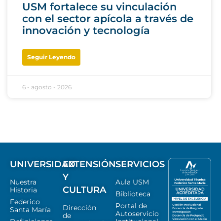
USM fortalece su vinculación
con el sector apícola a través de
innovación y tecnología
Seguir Leyendo
6 - agosto - 2026
UNIVERSIDAD
EXTENSIÓN
SERVICIOS
Y
Nuestra
Aula USM
CULTURA
Historia
Biblioteca
Federico
Portal de
Dirección
Santa María
Autoservicio
de