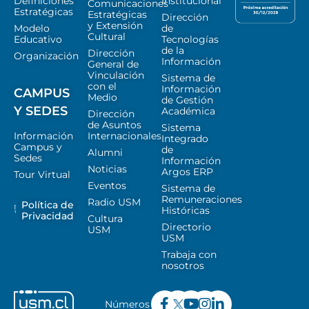
Definiciones
Institucional
Comunicaciones
Estratégicas
Estratégicas
Dirección
y Extensión
Modelo
de
Cultural
Educativo
Tecnologías
de la
Dirección
Organización
Información
General de
Vinculación
Sistema de
con el
Información
CAMPUS
Medio
de Gestión
Y SEDES
Académica
Dirección
de Asuntos
Sistema
Información
Internacionales
Integrado
Campus y
de
Alumni
Sedes
Información
Noticias
Argos ERP
Tour Virtual
Eventos
Sistema de
Remuneraciones
Radio USM
Política de
Históricas
Privacidad
Cultura
Directorio
USM
USM
Trabaja con
nosotros
Números