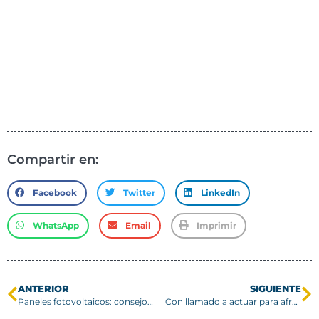
Compartir en:
Facebook
Twitter
LinkedIn
WhatsApp
Email
Imprimir
ANTERIOR
SIGUIENTE
Paneles fotovoltaicos: consejos para un máximo ahorro energético
Con llamado a actuar para afrontar crisis climática se inició LCOY2 en Valparaíso