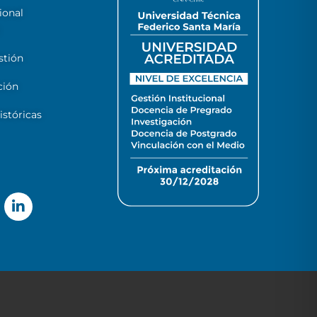
ional
stión
ción
stóricas