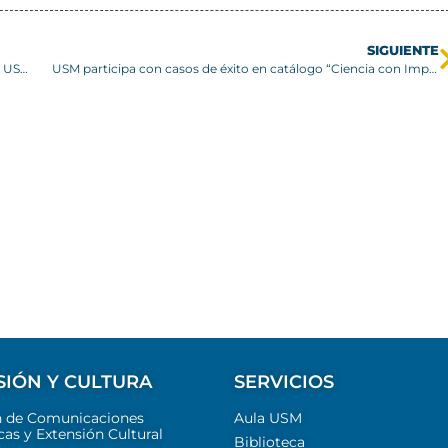
SIGUIENTE
Casa FENIX USM destaca en competencia Solar Decathlon USA 2020
USM participa con casos de éxito en catálogo “Ciencia con Impacto”
SIÓN Y CULTURA
SERVICIOS
n de Comunicaciones
Aula USM
cas y Extensión Cultural
Biblioteca