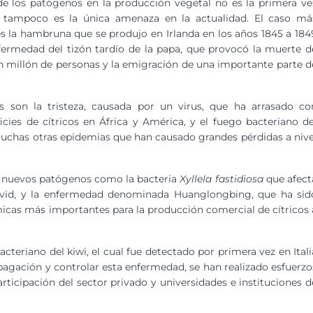
e los patógenos en la producción vegetal no es la primera ve
 tampoco es la única amenaza en la actualidad. El caso má
 la hambruna que se produjo en Irlanda en los años 1845 a 184
fermedad del tizón tardío de la papa, que provocó la muerte d
n millón de personas y la emigración de una importante parte d
s son la tristeza, causada por un virus, que ha arrasado co
icies de cítricos en África y América, y el fuego bacteriano de
uchas otras epidemias que han causado grandes pérdidas a nive
e nuevos patógenos como la bacteria
Xyllela fastidiosa
que afect
 y vid, y la enfermedad denominada Huanglongbing, que ha sid
as más importantes para la producción comercial de cítricos 
acteriano del kiwi, el cual fue detectado por primera vez en Itali
pagación y controlar esta enfermedad, se han realizado esfuerzo
rticipación del sector privado y universidades e instituciones d