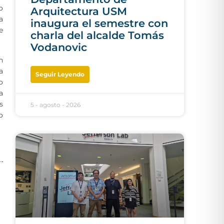
o
Arquitectura USM
a
inaugura el semestre con
e
charla del alcalde Tomás
Vodanovic
n
a
Seguir Leyendo
o
a
s
5 - agosto - 2026
o