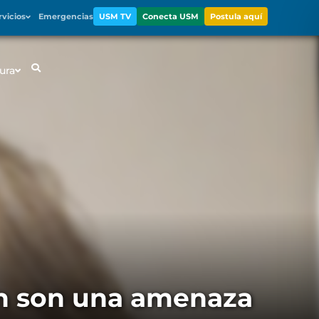
rvicios
Emergencias
USM TV
Conecta USM
Postula aquí
ura
én son una amenaza