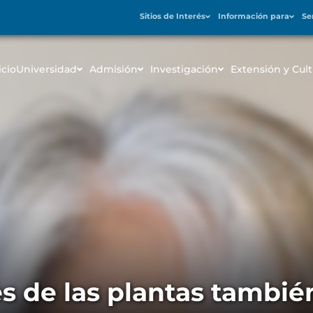
Sitios de Interés
Información para
Se
icio
Universidad
Admisión
Investigación
Extensión y Cult
s de las plantas tambi