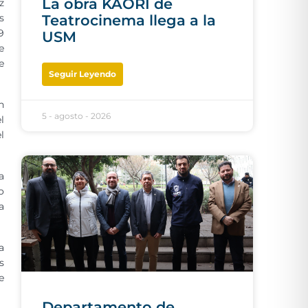
La obra KAORI de
z
s
Teatrocinema llega a la
9
USM
e
e
Seguir Leyendo
n
5 - agosto - 2026
l
l
a
o
a
a
s
e
Departamento de