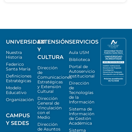
UNIVERSIDAD
EXTENSIÓN
SERVICIOS
Y
Nuestra
Aula USM
CULTURA
Historia
Biblioteca
Federico
Portal de
Dirección
Santa María
Autoservicio
de
Definiciones
Institucional
Comunicaciones
Estratégicas
Estratégicas
Dirección
y Extensión
Modelo
de
Cultural
Educativo
Tecnologías
de la
Dirección
Organización
Información
General de
Vinculación
Sistema de
con el
Información
CAMPUS
Medio
de Gestión
Y SEDES
Académica
Dirección
de Asuntos
Sistema