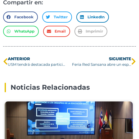
Compartir en:
Facebook
Twitter
LinkedIn
WhatsApp
Email
Imprimir
ANTERIOR
SIGUIENTE
USM tendrá destacada participación en observatorio de rayos gamma primero de su tipo en el hemisferio sur
Feria Red Sansana abre un espacio de apoyo y orientación para estudiantes de la Sede Concepción
Noticias Relacionadas