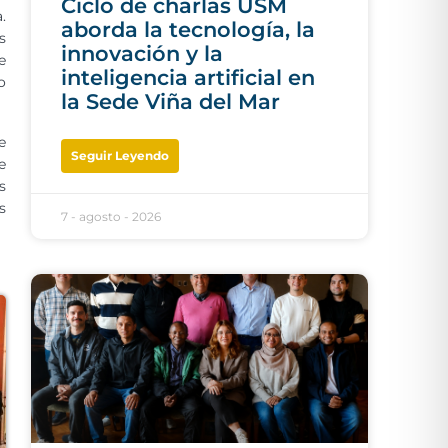
Ciclo de charlas USM
.
aborda la tecnología, la
s
innovación y la
e
inteligencia artificial en
o
la Sede Viña del Mar
e
Seguir Leyendo
e
s
s
7 - agosto - 2026