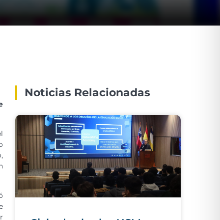
Noticias Relacionadas
e
l
o
,
n
ó
e
r