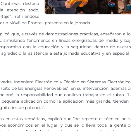
Contreras, destacó
a atención todo,
aje”, refiriéndose
orio Móvil de Frontel, presente en la jornada.
plicó que, a través de demostraciones prácticas, enseñaron a lo
cos, simulando fenómenos en líneas energizadas de media y baj
ompromiso con la educación y la seguridad, dentro de nuestr
 agradeció la asistencia a esta jornada educativa y en especial 
avedra, Ingeniero Electrónico y Técnico en Sistemas Electrónico
ámbito de las Energías Renovables”. En su intervención, además d
ncionó la responsabilidad que conlleva trabajar en el rubro. “L
a pequeña aplicación como la aplicación más grande, tienden 
gnitudes de potencia”.
os en estas temáticas, explicó que “de repente el técnico no s
ivos económicos en el lugar, y que se lo lleva toda la gente d