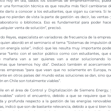
nico hoy en día, dados los sistemas de emprendimiento, pued
r una formación técnica es que resulta más fácil cambiarse d
te darlo a conocer a los estudiantes, que sigan su carrera. Si le
e no pierdan de vista la parte de gestión -es decir, las ventas- 
aboratorio o biblioteca. Eso es fundamental para poder hace
ualquier venta de solución”, precisó.
do Reyes, especialista en variadores de frecuencia de la empres
quien abordó en el seminario el tema “Sistemas de impulsión d
on energía solar”, indicó que les resulta muy importante pode
arse “tanto con el sector público como con estudiantes, que e
e mañana van a ser quienes van a estar solucionando lo
emas que tenemos hoy día”. Destacó también el acercamient
tras empresas “para que vean que no solamente en Europa, n
nte en otros países del mundo estas soluciones se dan, sino qu
n en Chile son totalmente viables”.
ile en el área de Control y Digitalización de Siemens Energy, 
vables” valoró el encuentro, debido a que se requiere que lo
da y profunda respecto a la gestión de las energías renovables
s, indicó que son de bastante relevancia, debido a que si bien lo