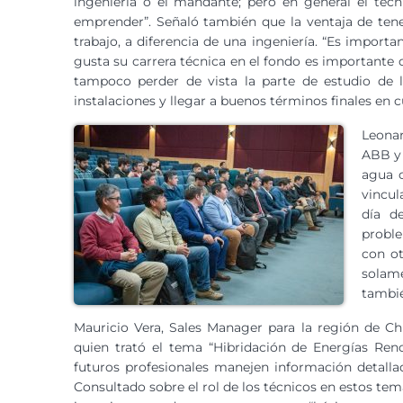
ingeniería o el mandante; pero en general el téc
emprender”. Señaló también que la ventaja de tene
trabajo, a diferencia de una ingeniería. “Es importan
gusta su carrera técnica en el fondo es importante qu
tampoco perder de vista la parte de estudio de l
instalaciones y llegar a buenos términos finales en c
Leonar
ABB y 
agua c
vincul
día d
probl
con o
solame
tambié
Mauricio Vera, Sales Manager para la región de Ch
quien trató el tema “Hibridación de Energías Reno
futuros profesionales manejen información detalla
Consultado sobre el rol de los técnicos en estos tema