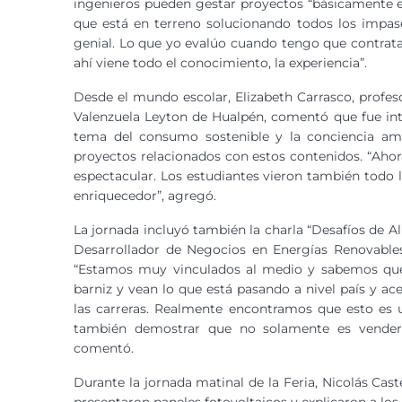
ingenieros pueden gestar proyectos “básicamente el 
que está en terreno solucionando todos los impase
genial. Lo que yo evalúo cuando tengo que contratar
ahí viene todo el conocimiento, la experiencia”.
Desde el mundo escolar, Elizabeth Carrasco, profeso
Valenzuela Leyton de Hualpén, comentó que fue inte
tema del consumo sostenible y la conciencia amb
proyectos relacionados con estos contenidos. “Ahor
espectacular. Los estudiantes vieron también todo lo
enriquecedor”, agregó.
La jornada incluyó también la charla “Desafíos de
Desarrollador de Negocios en Energías Renovables
“Estamos muy vinculados al medio y sabemos que
barniz y vean lo que está pasando a nivel país y a
las carreras. Realmente encontramos que esto es
también demostrar que no solamente es vender 
comentó.
Durante la jornada matinal de la Feria, Nicolás Caste