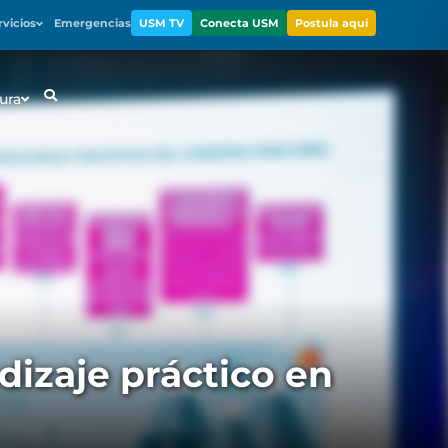
rvicios
Emergencias
USM TV
Conecta USM
Postula aquí
ura
izaje práctico en