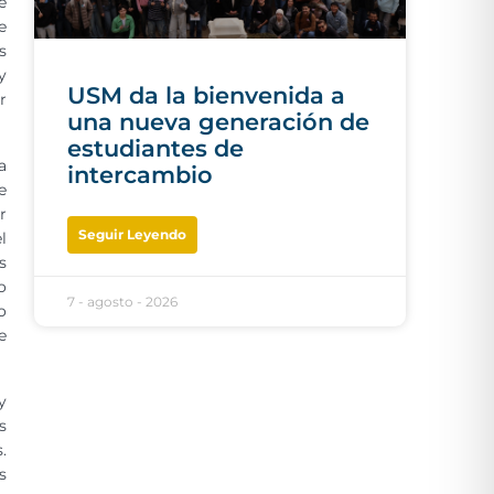
e
e
s
y
USM da la bienvenida a
r
una nueva generación de
estudiantes de
a
intercambio
e
r
Seguir Leyendo
l
s
o
7 - agosto - 2026
o
e
y
s
.
s