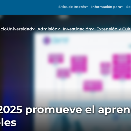
Sitios de Interés
Información para
Se
icio
Universidad
Admisión
Investigación
Extensión y Cult
2025 promueve el aprend
les