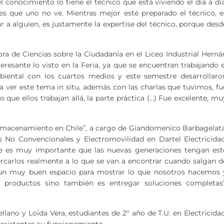
conocimiento lo tiene el técnico que está viviendo el día a día
s que uno no ve. Mientras mejor esté preparado el técnico, e
 a alguien, es justamente la expertise del técnico, porque desd
ra de Ciencias sobre la Ciudadanía en el Liceo Industrial Herná
resante lo visto en la Feria, ya que se encuentran trabajando e
iental con los cuartos medios y este semestre desarrollaro
a ver este tema in situ, además con las charlas que tuvimos, fu
 que ellos trabajan allá, la parte práctica (…) Fue excelente, mu
 Almacenamiento en Chile”, a cargo de Giandomenico Barbagelata
 No Convencionales y Electromovilidad en Dartel Electricidad
 es muy importante que las nuevas generaciones tengan est
cercarlos realmente a lo que se van a encontrar cuando salgan d
 un muy buen espacio para mostrar lo que nosotros hacemos 
productos sino también es entregar soluciones completas”
llano y Loida Vera, estudiantes de 2° año de T.U. en Electricidad