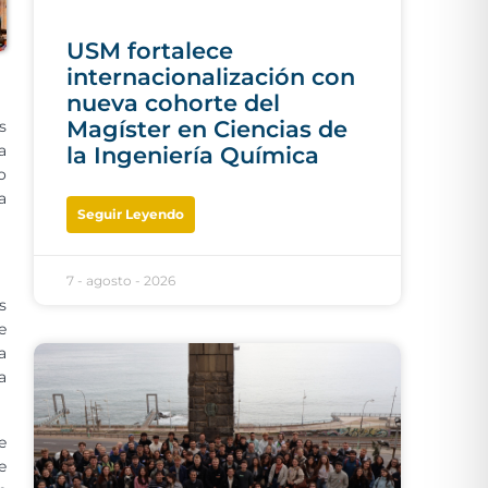
USM fortalece
internacionalización con
nueva cohorte del
Magíster en Ciencias de
s
a
la Ingeniería Química
o
a
Seguir Leyendo
7 - agosto - 2026
s
e
a
a
e
e