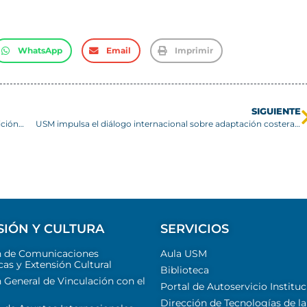
WhatsApp
Email
Imprimir
SIGUIENTE
USM abre sus puertas al arte contemporáneo con la exposición “Utopías del Sol”
USM impulsa el diálogo internacional sobre adaptación costera al cambio climático
SIÓN Y CULTURA
SERVICIOS
n de Comunicaciones
Aula USM
cas y Extensión Cultural
Biblioteca
 General de Vinculación con el
Portal de Autoservicio Instituc
Dirección de Tecnologías de la