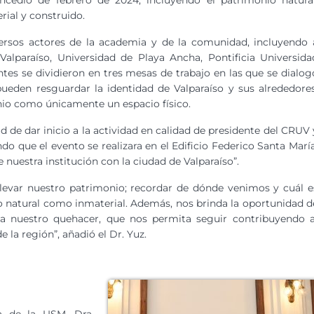
ncedio de febrero de 2024, incluyendo el patrimonio natural
rial y construido.
versos actores de la academia y de la comunidad, incluyendo 
Valparaíso, Universidad de Playa Ancha, Pontificia Universida
tes se dividieron en tres mesas de trabajo en las que se dialog
eden resguardar la identidad de Valparaíso y sus alrededores
nio como únicamente un espacio físico.
d de dar inicio a la actividad en calidad de presidente del CRUV 
 que el evento se realizara en el Edificio Federico Santa María
nuestra institución con la ciudad de Valparaíso”.
levar nuestro patrimonio; recordar de dónde venimos y cuál e
io natural como inmaterial. Además, nos brinda la oportunidad d
 a nuestro quehacer, que nos permita seguir contribuyendo a
 la región”, añadió el Dr. Yuz.