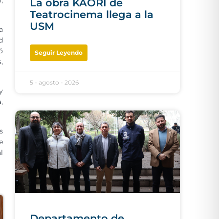
,
La obra KAORI de
Teatrocinema llega a la
USM
a
d
ó
Seguir Leyendo
,
5 - agosto - 2026
y
,
s
e
l
Departamento de