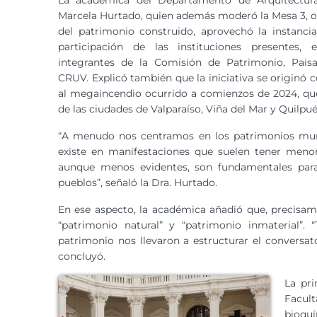
La académica del Departamento de Arquitectur
Marcela Hurtado, quien además moderó la Mesa 3, o
del patrimonio construido, aprovechó la instancia
participación de las instituciones presentes, 
integrantes de la Comisión de Patrimonio, Paisaj
CRUV. Explicó también que la iniciativa se originó
al megaincendio ocurrido a comienzos de 2024, que
de las ciudades de Valparaíso, Viña del Mar y Quilpué
“A menudo nos centramos en los patrimonios mun
existe en manifestaciones que suelen tener menor 
aunque menos evidentes, son fundamentales para 
pueblos”, señaló la Dra. Hurtado.
En ese aspecto, la académica añadió que, precisa
“patrimonio natural” y “patrimonio inmaterial”.
patrimonio nos llevaron a estructurar el conversa
concluyó.
La pr
Facul
bioquí