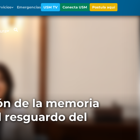
rvicios
Emergencias
USM TV
Conecta USM
Postula aquí
ura
ión de la memoria
l resguardo del