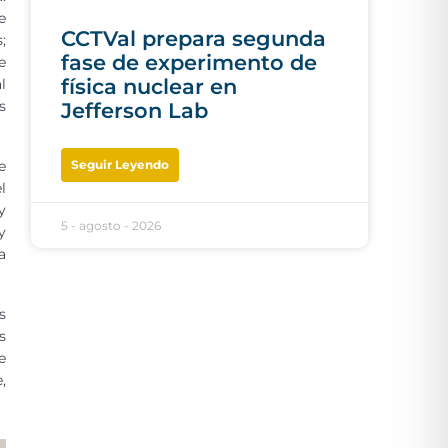
e
CCTVal prepara segunda
;
fase de experimento de
e
física nuclear en
l
s
Jefferson Lab
Seguir Leyendo
e
l
y
5 - agosto - 2026
y
a
s
s
e
,