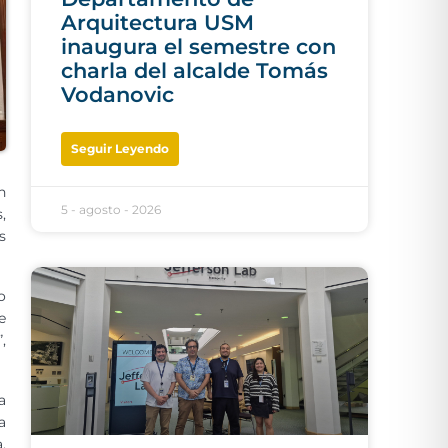
Arquitectura USM
inaugura el semestre con
charla del alcalde Tomás
Vodanovic
Seguir Leyendo
n
5 - agosto - 2026
,
s
o
e
,
a
a
.