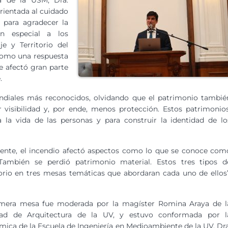
a de la USM, Dra.
rientada al cuidado
 para agradecer la
en especial a los
e y Territorio del
 como una respuesta
 afectó gran parte
.
diales más reconocidos, olvidando que el patrimonio tambié
visibilidad y, por ende, menos protección. Estos patrimonios
la vida de las personas y para construir la identidad de lo
mente, el incendio afectó aspectos como lo que se conoce com
 “También se perdió patrimonio material. Estos tres tipos d
torio en tres mesas temáticas que abordaran cada uno de ellos”
imera mesa fue moderada por la magíster Romina Araya de l
tad de Arquitectura de la UV, y estuvo conformada por l
mica de la Escuela de Ingeniería en Medioambiente de la UV, Dra