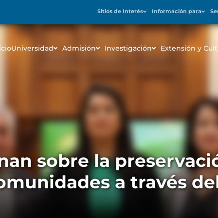
Sitios de Interés
Información para
Se
icio
Universidad
Admisión
Investigación
Extensión y Cult
onan sobre la preservac
comunidades a través de