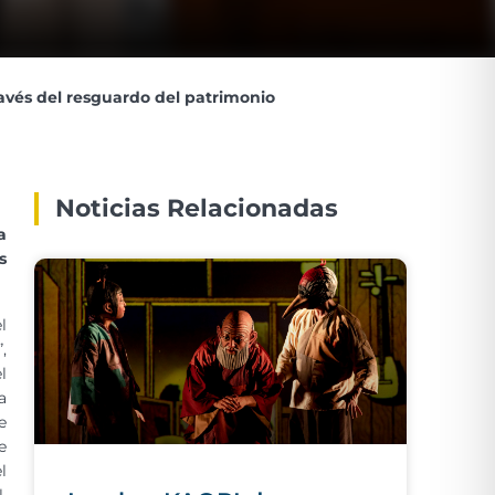
ravés del resguardo del patrimonio
Noticias Relacionadas
a
s
l
,
l
a
e
e
l