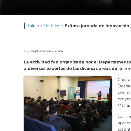
Inicio
»
Noticias
»
Exitosa jornada de innovación
16 - septiembre - 2024
La actividad fue organizada por el Departamento
a diversos expertos de las diversas áreas de la in
Con un
“Jorn
por e
proye
María.
La in
aprend
disti