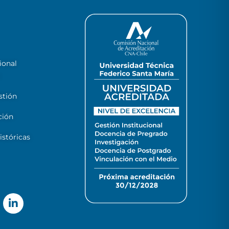
ional
stión
ción
stóricas