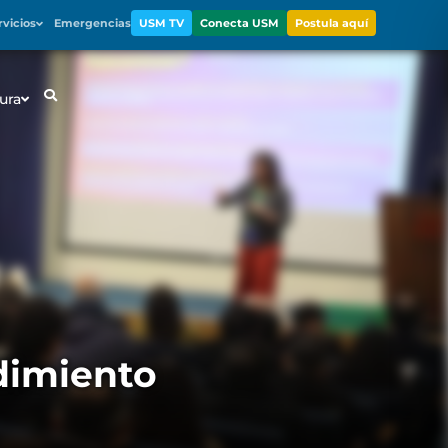
rvicios
Emergencias
USM TV
Conecta USM
Postula aquí
ura
dimiento