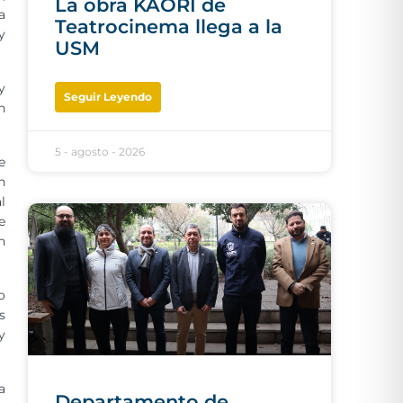
La obra KAORI de
a
Teatrocinema llega a la
y
USM
y
Seguir Leyendo
n
5 - agosto - 2026
e
n
l
e
n
o
s
y
a
Departamento de