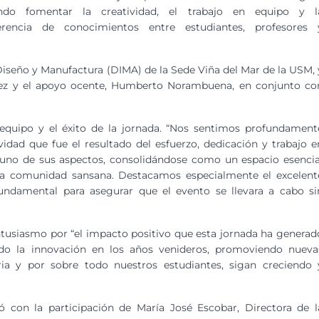
ndo fomentar la creatividad, el trabajo en equipo y l
ferencia de conocimientos entre estudiantes, profesores 
iseño y Manufactura (DIMA) de la Sede Viña del Mar de la USM, 
ópez y el apoyo ocente, Humberto Norambuena, en conjunto co
n equipo y el éxito de la jornada. “Nos sentimos profundament
idad que fue el resultado del esfuerzo, dedicación y trabajo e
a uno de sus aspectos, consolidándose como un espacio esencia
ra comunidad sansana. Destacamos especialmente el excelent
undamental para asegurar que el evento se llevara a cabo si
usiasmo por “el impacto positivo que esta jornada ha generad
o la innovación en los años venideros, promoviendo nueva
ia y por sobre todo nuestros estudiantes, sigan creciendo 
ó con la participación de María José Escobar, Directora de l