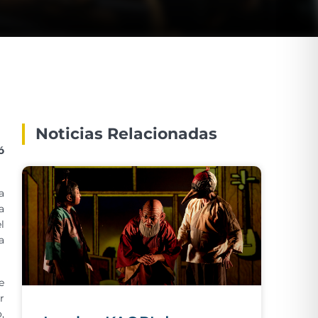
Noticias Relacionadas
ó
a
a
l
a
e
r
,