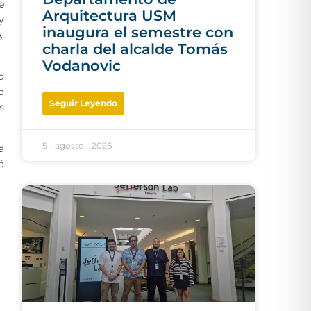
e
Arquitectura USM
y
inaugura el semestre con
,
charla del alcalde Tomás
Vodanovic
d
o
Seguir Leyendo
s
5 - agosto - 2026
a
ó