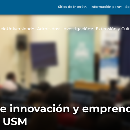
Sitios de Interés
Información para
Se
icio
Universidad
Admisión
Investigación
Extensión y Cult
de innovación y empren
a USM