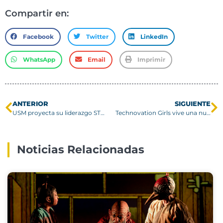
Compartir en:
Facebook
Twitter
LinkedIn
WhatsApp
Email
Imprimir
ANTERIOR
SIGUIENTE
USM proyecta su liderazgo STEM en encuentro latinoamericano de educación superior
Technovation Girls vive una nueva jornada de innovación y talento femenino en la USM
Noticias Relacionadas