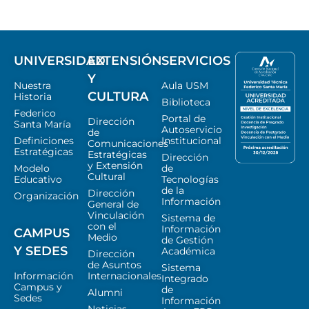
UNIVERSIDAD
EXTENSIÓN
SERVICIOS
Y
Nuestra
Aula USM
CULTURA
Historia
Biblioteca
Federico
Portal de
Dirección
Santa María
Autoservicio
de
Definiciones
Institucional
Comunicaciones
Estratégicas
Estratégicas
Dirección
y Extensión
Modelo
de
Cultural
Educativo
Tecnologías
de la
Dirección
Organización
Información
General de
Vinculación
Sistema de
con el
Información
CAMPUS
Medio
de Gestión
Y SEDES
Académica
Dirección
de Asuntos
Sistema
Información
Internacionales
Integrado
Campus y
de
Alumni
Sedes
Información