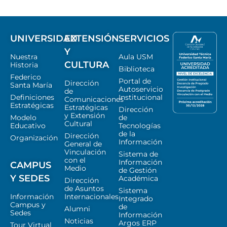
UNIVERSIDAD
EXTENSIÓN
SERVICIOS
Y
Nuestra
Aula USM
CULTURA
Historia
Biblioteca
Federico
Portal de
Dirección
Santa María
Autoservicio
de
Definiciones
Institucional
Comunicaciones
Estratégicas
Estratégicas
Dirección
y Extensión
Modelo
de
Cultural
Educativo
Tecnologías
de la
Dirección
Organización
Información
General de
Vinculación
Sistema de
con el
Información
CAMPUS
Medio
de Gestión
Y SEDES
Académica
Dirección
de Asuntos
Sistema
Información
Internacionales
Integrado
Campus y
de
Alumni
Sedes
Información
Noticias
Argos ERP
Tour Virtual