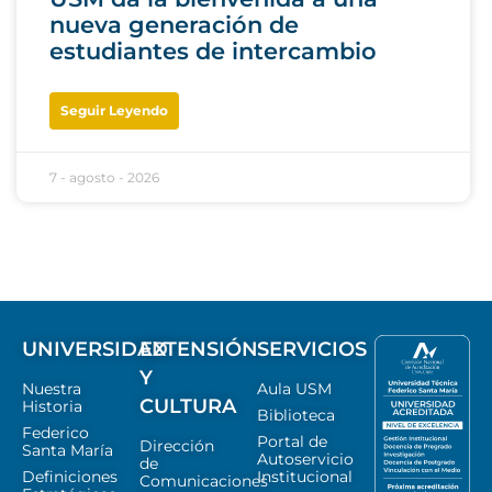
nueva generación de
estudiantes de intercambio
Seguir Leyendo
7 - agosto - 2026
UNIVERSIDAD
EXTENSIÓN
SERVICIOS
Y
Nuestra
Aula USM
CULTURA
Historia
Biblioteca
Federico
Portal de
Dirección
Santa María
Autoservicio
de
Definiciones
Institucional
Comunicaciones