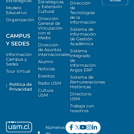
Estratégicas
Estratégicas
Dirección
y Extensión
Modelo
de
Cultural
Educativo
Tecnologías
de la
Dirección
Organización
Información
General de
Vinculación
Sistema de
con el
Información
CAMPUS
Medio
de Gestión
Y SEDES
Académica
Dirección
de Asuntos
Sistema
Información
Internacionales
Integrado
Campus y
de
Alumni
Sedes
Información
Noticias
Argos ERP
Tour Virtual
Eventos
Sistema de
Remuneraciones
Radio USM
Política de
Históricas
Privacidad
Cultura
Directorio
USM
USM
Trabaja con
nosotros
Números
de