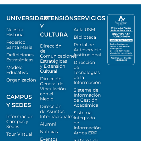
UNIVERSIDAD
EXTENSIÓN
SERVICIOS
Y
Nuestra
Aula USM
CULTURA
Historia
Biblioteca
Federico
Portal de
Dirección
Santa María
Autoservicio
de
Definiciones
Institucional
Comunicaciones
Estratégicas
Estratégicas
Dirección
y Extensión
Modelo
de
Cultural
Educativo
Tecnologías
de la
Dirección
Organización
Información
General de
Vinculación
Sistema de
con el
Información
CAMPUS
Medio
de Gestión
Y SEDES
Académica
Dirección
de Asuntos
Sistema
Información
Internacionales
Integrado
Campus y
de
Alumni
Sedes
Información
Noticias
Argos ERP
Tour Virtual
Eventos
Sistema de