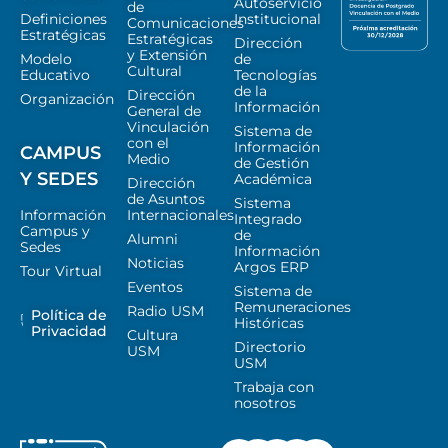
Autoservicio
de
Definiciones
Institucional
Comunicaciones
Estratégicas
Estratégicas
Dirección
y Extensión
Modelo
de
Cultural
Educativo
Tecnologías
de la
Dirección
Organización
Información
General de
Vinculación
Sistema de
con el
Información
CAMPUS
Medio
de Gestión
Y SEDES
Académica
Dirección
de Asuntos
Sistema
Información
Internacionales
Integrado
Campus y
de
Alumni
Sedes
Información
Noticias
Argos ERP
Tour Virtual
Eventos
Sistema de
Remuneraciones
Radio USM
Política de
Históricas
Privacidad
Cultura
Directorio
USM
USM
Trabaja con
nosotros