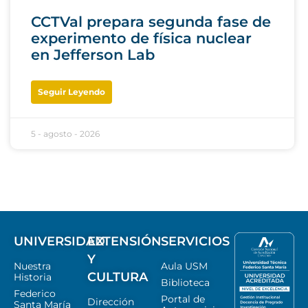
CCTVal prepara segunda fase de
experimento de física nuclear
en Jefferson Lab
Seguir Leyendo
5 - agosto - 2026
UNIVERSIDAD
EXTENSIÓN
SERVICIOS
Y
Nuestra
Aula USM
CULTURA
Historia
Biblioteca
Federico
Portal de
Dirección
Santa María