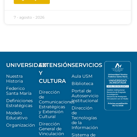
7 - agosto - 2026
UNIVERSIDAD
EXTENSIÓN
SERVICIOS
Y
Nuestra
Aula USM
CULTURA
Historia
Biblioteca
Federico
Portal de
Dirección
Santa María
Autoservicio
de
Definiciones
Institucional
Comunicaciones
Estratégicas
Estratégicas
Dirección
y Extensión
Modelo
de
Cultural
Educativo
Tecnologías
de la
Dirección
Organización
Información
General de
Vinculación
Sistema de