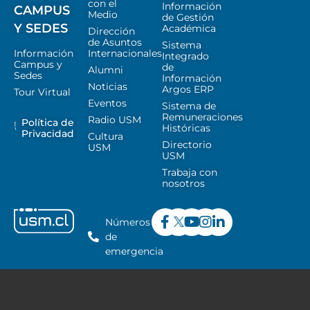
con el
Información
CAMPUS
Medio
de Gestión
Y SEDES
Académica
Dirección
de Asuntos
Sistema
Información
Internacionales
Integrado
Campus y
de
Alumni
Sedes
Información
Noticias
Argos ERP
Tour Virtual
Eventos
Sistema de
Remuneraciones
Radio USM
Política de
Históricas
Privacidad
Cultura
Directorio
USM
USM
Trabaja con
nosotros
Números
de
emergencia