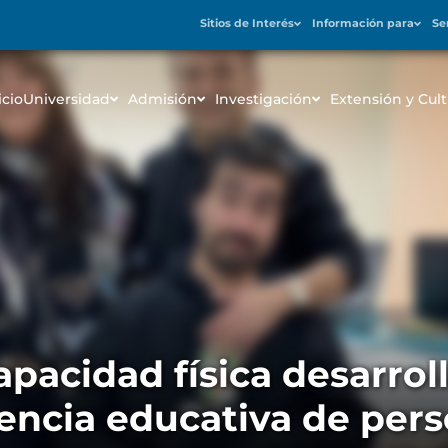
Sitios de Interés
Información para
Se
icio
Universidad
Admisión
Investigación
Extensión y Cult
pacidad física desarrol
iencia educativa de per