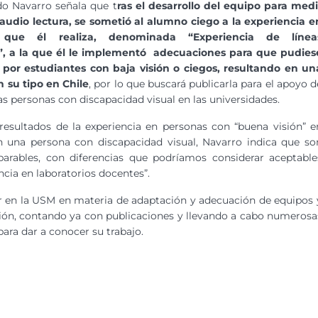
edo Navarro señala que t
ras el desarrollo del equipo para medi
audio lectura, se sometió al alumno ciego a la experiencia e
o que él realiza, denominada “Experiencia de línea
”, a la que él le implementó adecuaciones para que pudies
a por estudiantes con baja visión o ciegos, resultando en un
n su tipo en Chile
, por lo que buscará publicarla para el apoyo d
as personas con discapacidad visual en las universidades.
resultados de la experiencia en personas con “buena visión” e
 una persona con discapacidad visual, Navarro indica que so
parables, con diferencias que podríamos considerar aceptable
cia en laboratorios docentes”.
or en la USM en materia de adaptación y adecuación de equipos 
sión, contando ya con publicaciones y llevando a cabo numerosa
para dar a conocer su trabajo.