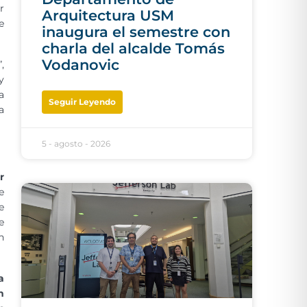
r
Arquitectura USM
e
inaugura el semestre con
charla del alcalde Tomás
Vodanovic
”,
y
a
Seguir Leyendo
a
5 - agosto - 2026
r
e
e
e
n
a
n