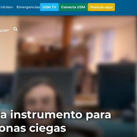
rvicios
Emergencias
USM TV
Conecta USM
Postula aquí
ura
la instrumento para
sonas ciegas