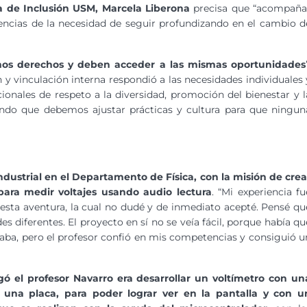
a de Inclusión USM, Marcela Liberona
precisa que “acompaña
idencias de la necesidad de seguir profundizando en el cambio d
mos derechos y deben acceder a las mismas oportunidades
 y vinculación interna respondió a las necesidades individuales 
onales de respeto a la diversidad, promoción del bienestar y l
endo que debemos ajustar prácticas y cultura para que ningun
dustrial en el Departamento de Física, con la misión de crea
ara medir voltajes usando audio lectura
. “Mi experiencia fu
 esta aventura, la cual no dudé y de inmediato acepté. Pensé qu
s diferentes. El proyecto en sí no se veía fácil, porque había qu
ba, pero el profesor confió en mis competencias y consiguió u
ó el profesor Navarro era desarrollar un voltímetro con un
do una placa, para poder lograr ver en la pantalla y con u