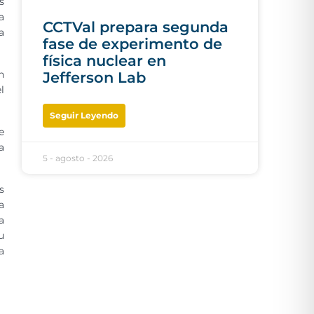
s
a
CCTVal prepara segunda
a
fase de experimento de
física nuclear en
n
Jefferson Lab
l
Seguir Leyendo
e
a
5 - agosto - 2026
s
a
a
u
a