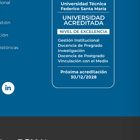
ional
stión
ción
stóricas