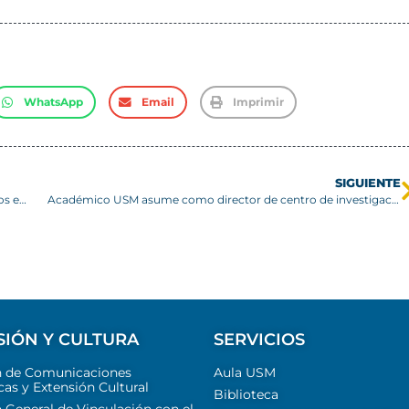
WhatsApp
Email
Imprimir
SIGUIENTE
USM presenta avances de la modernización de sus estatutos en encuentros locales
Académico USM asume como director de centro de investigación AC3E
SIÓN Y CULTURA
SERVICIOS
n de Comunicaciones
Aula USM
cas y Extensión Cultural
Biblioteca