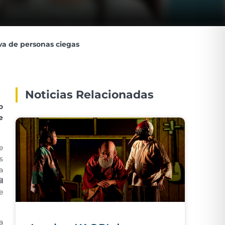
va de personas ciegas
Noticias Relacionadas
o
e
e
s
a
l
e
a