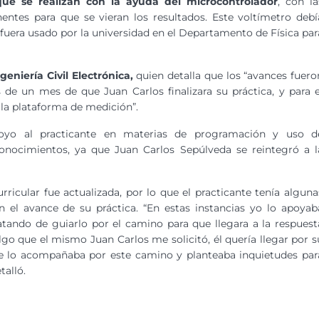
que se realizan con la ayuda del microcontrolador
, con la
ntes para que se vieran los resultados. Este voltímetro debí
e fuera usado por la universidad en el Departamento de Física par
eniería Civil Electrónica,
quien detalla que los “avances fuero
de un mes de que Juan Carlos finalizara su práctica, y para e
 la plataforma de medición”.
poyo al practicante en materias de programación y uso d
conocimientos, ya que Juan Carlos Sepúlveda se reintegró a l
rricular fue actualizada, por lo que el practicante tenía alguna
el avance de su práctica. “En estas instancias yo lo apoyab
atando de guiarlo por el camino para que llegara a la respuest
lgo que el mismo Juan Carlos me solicitó, él quería llegar por s
te lo acompañaba por este camino y planteaba inquietudes par
talló.