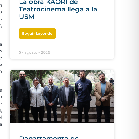
La obra KAORI de
n
Teatrocinema llega a la
a
USM
s
,
Seguir Leyendo
a
n
5 - agosto - 2026
e
e
n
s
n
e
,
l
a
Departamento de