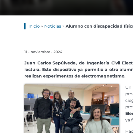
Inicio
»
Noticias
»
Alumno con discapacidad físic
11 - noviembre - 2024
Juan Carlos Sepúlveda, de Ingeniería Civil Elec
lectura. Este dispositivo ya permitió a otro alu
realizan experimentos de electromagnetismo.
Un 
pro
cie
pro
Ele
ya 
Hac