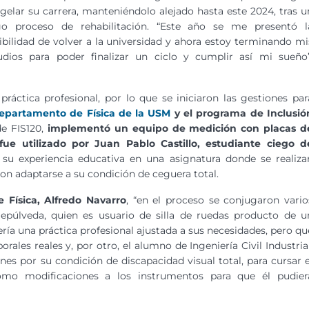
gelar su carrera, manteniéndolo alejado hasta este 2024, tras u
go proceso de rehabilitación. “Este año se me presentó l
ibilidad de volver a la universidad y ahora estoy terminando mi
udios para poder finalizar un ciclo y cumplir así mi sueño”
práctica profesional, por lo que se iniciaron las gestiones par
epartamento de Física de la USM
y el programa de Inclusió
de FIS120,
implementó un equipo de medición con placas d
ue utilizado por Juan Pablo Castillo, estudiante ciego d
 su experiencia educativa en una asignatura donde se realiza
n adaptarse a su condición de ceguera total.
 Física, Alfredo Navarro
, “en el proceso se conjugaron vario
Sepúlveda, quien es usuario de silla de ruedas producto de u
ría una práctica profesional ajustada a sus necesidades, pero qu
rales reales y, por otro, el alumno de Ingeniería Civil Industrial
nes por su condición de discapacidad visual total, para cursar e
omo modificaciones a los instrumentos para que él pudier