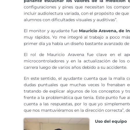
parlante escuchar los valores de la medición 
configuraciones y pines que necesitan los compone
incluir audiolectura variada, con el propósito de qu
alumnos con dificultades visuales y auditivas”.
El monitor y ayudante fue
Mauricio Aravena, de Ing
muy rápidos. Yo me integré al trabajo a poco más 
primer día ya había un diseño bastante avanzado de
El rol de Mauricio Aravena fue clave en el a
microcontroladores y en la actualización de los 
carrera luego de varios años debido a su accidente.
En este sentido, el ayudante cuenta que la malla cu
dudas puntuales que muchas veces lo frenaban en 
tratando de explicar algunos de los conceptos y tr
frente a la problemática que tenía. Este punto fue a
cuenta a las respuestas, por lo que yo simplemen
que nos mantuviéramos en la dirección correcta”, de
Uso del equipo