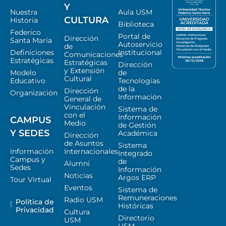
Y
Nuestra
Aula USM
CULTURA
Historia
Biblioteca
Federico
Portal de
Dirección
Santa María
Autoservicio
de
Definiciones
Institucional
Comunicaciones
Estratégicas
Estratégicas
Dirección
y Extensión
Modelo
de
Cultural
Educativo
Tecnologías
de la
Dirección
Organización
Información
General de
Vinculación
Sistema de
con el
Información
CAMPUS
Medio
de Gestión
Y SEDES
Académica
Dirección
de Asuntos
Sistema
Información
Internacionales
Integrado
Campus y
de
Alumni
Sedes
Información
Noticias
Argos ERP
Tour Virtual
Eventos
Sistema de
Remuneraciones
Radio USM
Política de
Históricas
Privacidad
Cultura
Directorio
USM
USM