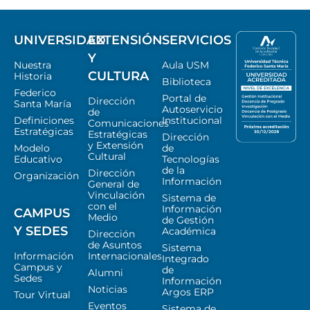
UNIVERSIDAD
EXTENSIÓN
SERVICIOS
Y
Nuestra
Aula USM
CULTURA
Historia
Biblioteca
Federico
Portal de
Dirección
Santa María
Autoservicio
de
Definiciones
Institucional
Comunicaciones
Estratégicas
Estratégicas
Dirección
y Extensión
Modelo
de
Cultural
Educativo
Tecnologías
de la
Dirección
Organización
Información
General de
Vinculación
Sistema de
con el
Información
CAMPUS
Medio
de Gestión
Y SEDES
Académica
Dirección
de Asuntos
Sistema
Información
Internacionales
Integrado
Campus y
de
Alumni
Sedes
Información
Noticias
Argos ERP
Tour Virtual
Eventos
Sistema de