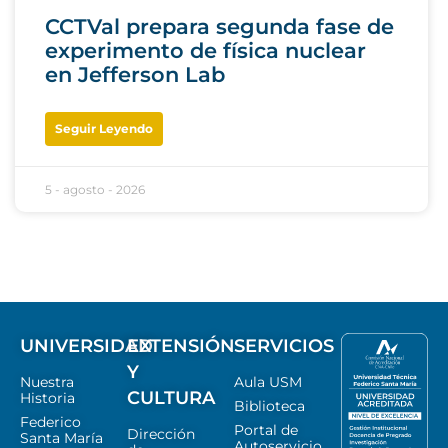
CCTVal prepara segunda fase de
experimento de física nuclear
en Jefferson Lab
Seguir Leyendo
5 - agosto - 2026
UNIVERSIDAD
EXTENSIÓN
SERVICIOS
Y
Nuestra
Aula USM
CULTURA
Historia
Biblioteca
Federico
Portal de
Dirección
Santa María
Autoservicio