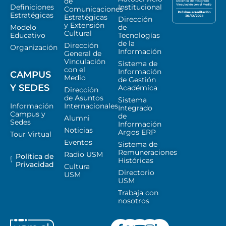
de
Definiciones
Institucional
Comunicaciones
Estratégicas
Estratégicas
Dirección
y Extensión
Modelo
de
Cultural
Educativo
Tecnologías
de la
Dirección
Organización
Información
General de
Vinculación
Sistema de
con el
Información
CAMPUS
Medio
de Gestión
Y SEDES
Académica
Dirección
de Asuntos
Sistema
Información
Internacionales
Integrado
Campus y
de
Alumni
Sedes
Información
Noticias
Argos ERP
Tour Virtual
Eventos
Sistema de
Remuneraciones
Radio USM
Política de
Históricas
Privacidad
Cultura
Directorio
USM
USM
Trabaja con
nosotros