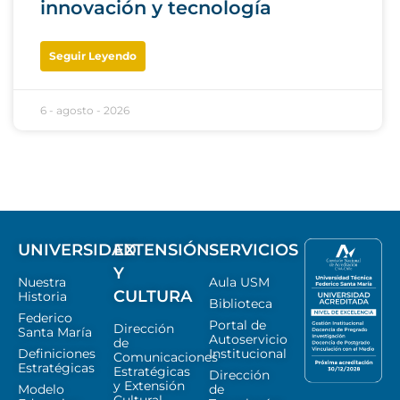
innovación y tecnología
Seguir Leyendo
6 - agosto - 2026
UNIVERSIDAD
EXTENSIÓN
SERVICIOS
Y
Nuestra
Aula USM
CULTURA
Historia
Biblioteca
Federico
Portal de
Dirección
Santa María
Autoservicio
de
Definiciones
Institucional
Comunicaciones
Estratégicas
Estratégicas
Dirección
y Extensión
Modelo
de