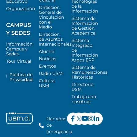
Cultural
Educativo
Tecnologías
de la
Dirección
Organización
Información
General de
Vinculación
Sistema de
con el
Información
CAMPUS
Medio
de Gestión
Y SEDES
Académica
Dirección
de Asuntos
Sistema
Información
Internacionales
Integrado
Campus y
de
Alumni
Sedes
Información
Noticias
Argos ERP
Tour Virtual
Eventos
Sistema de
Remuneraciones
Radio USM
Política de
Históricas
Privacidad
Cultura
Directorio
USM
USM
Trabaja con
nosotros
Números
de
emergencia