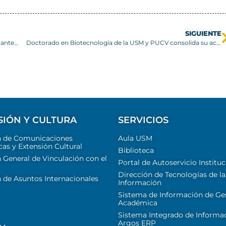
SIGUIENTE
Profesor de la USM lidera sistema IoT para medir contaminantes laborales
Doctorado en Biotecnología de la USM y PUCV consolida su acreditación por 6 años
SIÓN Y CULTURA
SERVICIOS
n de Comunicaciones
Aula USM
cas y Extensión Cultural
Biblioteca
 General de Vinculación con el
Portal de Autoservicio Instituc
Dirección de Tecnologías de la
 de Asuntos Internacionales
Información
Sistema de Información de Ge
Académica
Sistema Integrado de Informa
Argos ERP