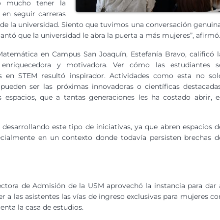
ó mucho tener la
 en seguir carreras
de la universidad. Siento que tuvimos una conversación genuina
ntó que la universidad le abra la puerta a más mujeres”, afirmó
atemática en Campus San Joaquín, Estefanía Bravo, calificó l
enriquecedora y motivadora. Ver cómo las estudiantes s
s en STEM resultó inspirador. Actividades como esta no sol
pueden ser las próximas innovadoras o científicas destacadas
 espacios, que a tantas generaciones les ha costado abrir, e
esarrollando este tipo de iniciativas, ya que abren espacios d
ecialmente en un contexto donde todavía persisten brechas d
ectora de Admisión de la USM aprovechó la instancia para dar 
r a las asistentes las vías de ingreso exclusivas para mujeres co
enta la casa de estudios.