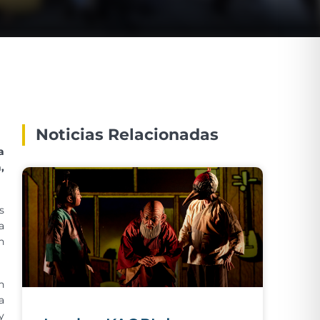
Noticias Relacionadas
a
,
s
a
n
n
a
y