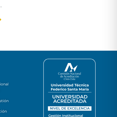
ional
stión
ción