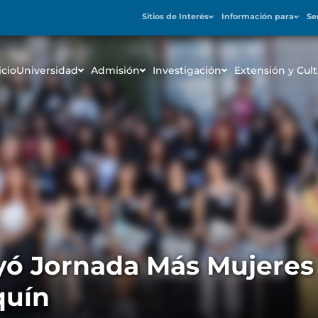
Sitios de Interés
Información para
Se
icio
Universidad
Admisión
Investigación
Extensión y Cult
yó Jornada Más Mujeres
quín