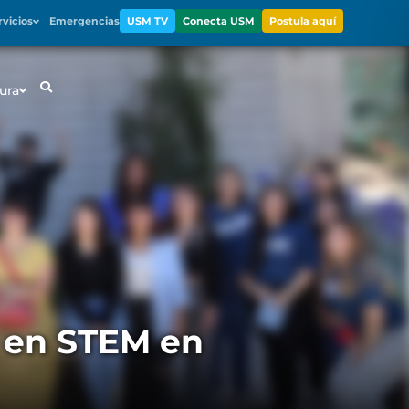
rvicios
Emergencias
USM TV
Conecta USM
Postula aquí
ura
 en STEM en