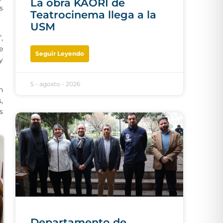
La obra KAORI de
s
Teatrocinema llega a la
USM
,
e
Seguir Leyendo
y
5 - agosto - 2026
n
,
s
Departamento de