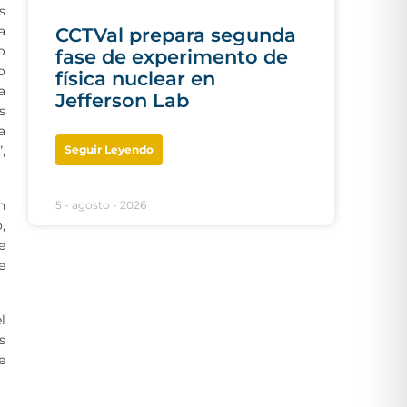
s
a
CCTVal prepara segunda
o
fase de experimento de
o
física nuclear en
a
Jefferson Lab
s
a
Seguir Leyendo
,
n
5 - agosto - 2026
,
e
e
l
s
e