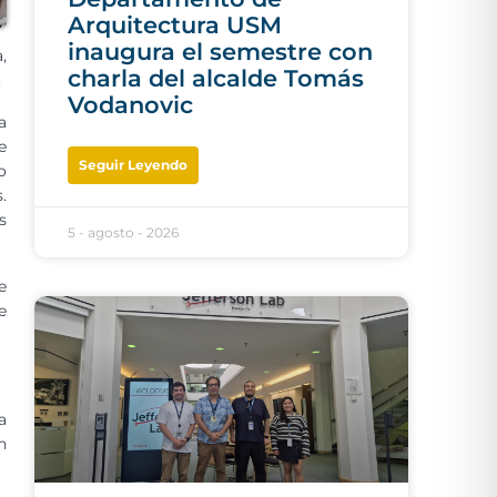
Arquitectura USM
inaugura el semestre con
,
charla del alcalde Tomás
.
Vodanovic
a
e
Seguir Leyendo
o
.
s
5 - agosto - 2026
e
e
a
n