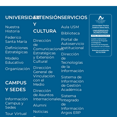
UNIVERSIDAD
EXTENSIÓN
SERVICIOS
Y
Nuestra
Aula USM
CULTURA
Historia
Biblioteca
Federico
Portal de
Dirección
Santa María
Autoservicio
de
Definiciones
Institucional
Comunicaciones
Estratégicas
Estratégicas
Dirección
y Extensión
Modelo
de
Cultural
Educativo
Tecnologías
de la
Dirección
Organización
Información
General de
Vinculación
Sistema de
con el
Información
CAMPUS
Medio
de Gestión
Y SEDES
Académica
Dirección
de Asuntos
Sistema
Información
Internacionales
Integrado
Campus y
de
Alumni
Sedes
Información
Noticias
Argos ERP
Tour Virtual