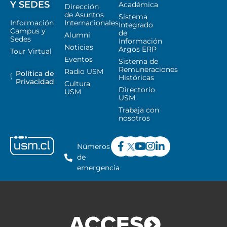
Y SEDES
Académica
Dirección
de Asuntos
Sistema
Información
Internacionales
Integrado
Campus y
de
Alumni
Sedes
Información
Noticias
Argos ERP
Tour Virtual
Eventos
Sistema de
Remuneraciones
Radio USM
Política de
Históricas
Privacidad
Cultura
Directorio
USM
USM
Trabaja con
nosotros
Números
de
emergencia