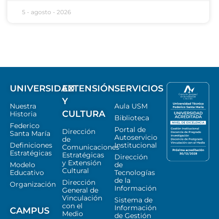
5 - agosto - 2026
UNIVERSIDAD
EXTENSIÓN
SERVICIOS
Y
Nuestra
Aula USM
CULTURA
Historia
Biblioteca
Federico
Portal de
Dirección
Santa María
Autoservicio
de
Definiciones
Institucional
Comunicaciones
Estratégicas
Estratégicas
Dirección
y Extensión
Modelo
de
Cultural
Educativo
Tecnologías
de la
Dirección
Organización
Información
General de
Vinculación
Sistema de
con el
Información
CAMPUS
Medio
de Gestión