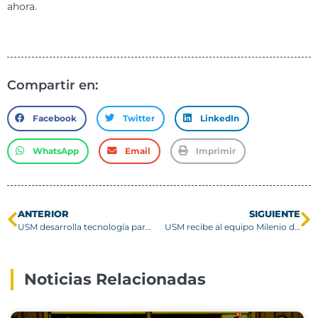
ahora.
Compartir en:
Facebook
Twitter
LinkedIn
WhatsApp
Email
Imprimir
ANTERIOR
SIGUIENTE
USM desarrolla tecnología para degradar cigarrillos con apoyo de Aduanas
USM recibe al equipo Milenio de ANID en visita al Núcleo BioGEM
Noticias Relacionadas