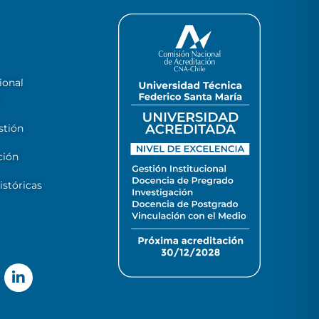
ional
stión
ción
stóricas