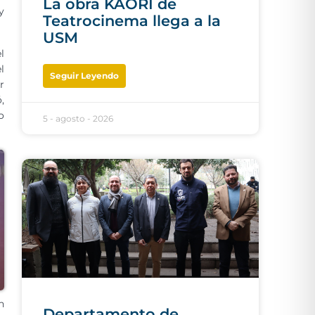
La obra KAORI de
y
Teatrocinema llega a la
USM
l
l
Seguir Leyendo
r
,
o
5 - agosto - 2026
n
Departamento de