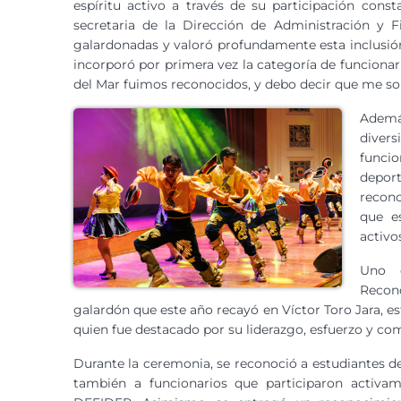
espíritu activo a través de su participación consta
secretaria de la Dirección de Administración y F
galardonadas y valoró profundamente esta inclusión
incorporó por primera vez la categoría de funcionar
del Mar fuimos reconocidos, y debo decir que me s
Ademá
diver
funci
depor
recono
que e
activo
Uno 
Recono
galardón que este año recayó en Víctor Toro Jara, es
quien fue destacado por su liderazgo, esfuerzo y 
Durante la ceremonia, se reconoció a estudiantes des
también a funcionarios que participaron activa