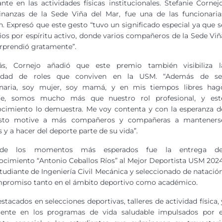
nte en las actividades físicas institucionales. Stefanie Cornejo
inanzas de la Sede Viña del Mar, fue una de las funcionaria
. Expresó que este gesto “tuvo un significado especial ya que s
ios por espíritu activo, donde varios compañeros de la Sede Viñ
orprendió gratamente”.
s, Cornejo añadió que este premio también visibiliza l
sidad de roles que conviven en la USM. “Además de se
onaria, soy mujer, soy mamá, y en mis tiempos libres hag
te, somos mucho más que nuestro rol profesional, y est
cimiento lo demuestra. Me voy contenta y con la esperanza d
sto motive a más compañeros y compañeras a manteners
s y a hacer del deporte parte de su vida”.
de los momentos más esperados fue la entrega de
cimiento “Antonio Ceballos Ríos” al Mejor Deportista USM 2024
tudiante de Ingeniería Civil Mecánica y seleccionado de natación
compromiso tanto en el ámbito deportivo como académico.
tacados en selecciones deportivas, talleres de actividad física, 
mente en los programas de vida saludable impulsados por e