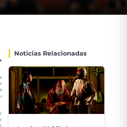
Noticias Relacionadas
a
a
e
a
u
y
y
o