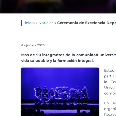
Inicio
»
Noticias
»
Ceremonia de Excelencia Depor
4 - junio - 2025
Más de 90 integrantes de la comunidad universit
vida saludable y la formación integral.
Estud
partic
la Ce
Unive
compro
En el
organ
Recrea