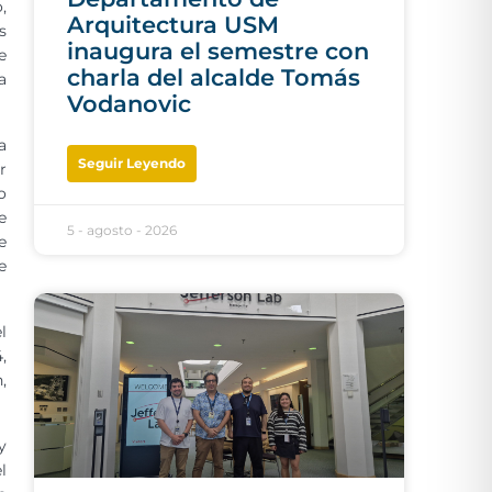
,
Arquitectura USM
s
inaugura el semestre con
e
charla del alcalde Tomás
a
Vodanovic
a
Seguir Leyendo
r
o
e
5 - agosto - 2026
e
e
l
,
,
y
l