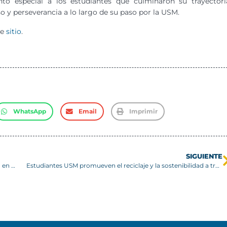
o especial a los estudiantes que culminaron su trayectori
 y perseverancia a lo largo de su paso por la USM.
te
sitio
.
WhatsApp
Email
Imprimir
SIGUIENTE
Ensamble Clásico y Rodolfo Jorquera presentan “Tangazo” en USM
Estudiantes USM promueven el reciclaje y la sostenibilidad a través de Ecosansano