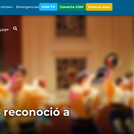
rvicios
Emergencias
USM TV
Conecta USM
Postula aquí
ura
 reconoció a