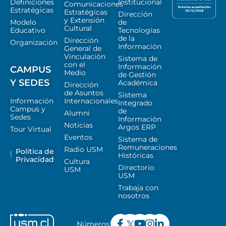
Definiciones
Institucional
Comunicaciones
Estratégicas
Estratégicas
Dirección
y Extensión
Modelo
de
Cultural
Educativo
Tecnologías
de la
Dirección
Organización
Información
General de
Vinculación
Sistema de
con el
Información
CAMPUS
Medio
de Gestión
Y SEDES
Académica
Dirección
de Asuntos
Sistema
Información
Internacionales
Integrado
Campus y
de
Alumni
Sedes
Información
Noticias
Argos ERP
Tour Virtual
Eventos
Sistema de
Remuneraciones
Radio USM
Política de
Históricas
Privacidad
Cultura
Directorio
USM
USM
Trabaja con
nosotros
Números