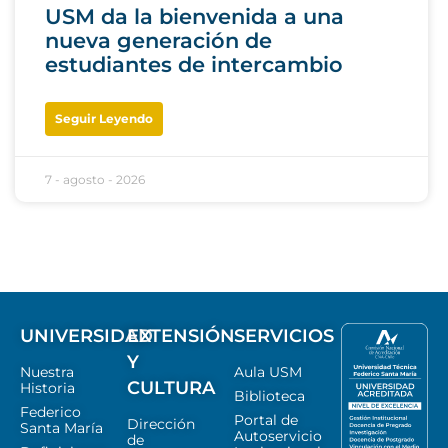
USM da la bienvenida a una
nueva generación de
estudiantes de intercambio
Seguir Leyendo
7 - agosto - 2026
UNIVERSIDAD
EXTENSIÓN
SERVICIOS
Y
Nuestra
Aula USM
CULTURA
Historia
Biblioteca
Federico
Portal de
Dirección
Santa María
Autoservicio
de