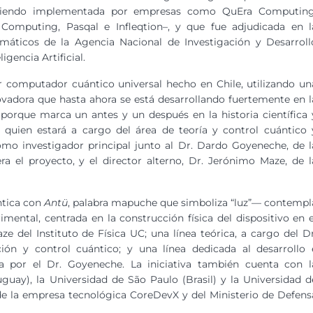
siendo implementada por empresas como QuEra Computing
Computing, Pasqal e Infleqtion–, y que fue adjudicada en l
máticos de la Agencia Nacional de Investigación y Desarroll
gencia Artificial.
er computador cuántico universal hecho en Chile, utilizando un
vadora que hasta ahora se está desarrollando fuertemente en l
 porque marca un antes y un después en la historia científica 
 quien estará a cargo del área de teoría y control cuántico 
omo investigador principal junto al Dr. Dardo Goyeneche, de l
era el proyecto, y el director alterno, Dr. Jerónimo Maze, de l
tica con
Antü
, palabra mapuche que simboliza “luz”— contempl
rimental, centrada en la construcción física del dispositivo en e
e del Instituto de Física UC; una línea teórica, a cargo del Dr
n y control cuántico; y una línea dedicada al desarrollo 
a por el Dr. Goyeneche. La iniciativa también cuenta con l
guay), la Universidad de São Paulo (Brasil) y la Universidad d
de la empresa tecnológica CoreDevX y del Ministerio de Defens