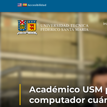
Accesibilidad
In
Académico USM pa
computador cuánt