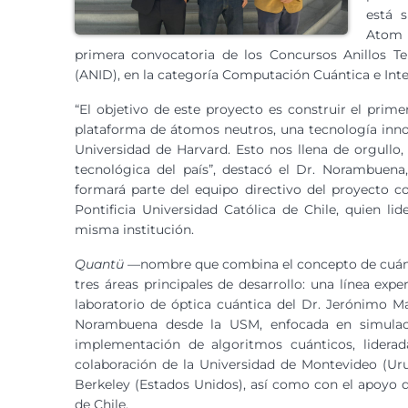
está 
Atom 
primera convocatoria de los Concursos Anillos Te
(ANID), en la categoría Computación Cuántica e Inteli
“El objetivo de este proyecto es construir el prim
plataforma de átomos neutros, una tecnología inno
Universidad de Harvard. Esto nos llena de orgullo,
tecnológica del país”, destacó el Dr. Norambuena,
formará parte del equipo directivo del proyecto c
Pontificia Universidad Católica de Chile, quien lid
misma institución.
Quantü
—nombre que combina el concepto de cuán
tres áreas principales de desarrollo: una línea expe
laboratorio de óptica cuántica del Dr. Jerónimo Maz
Norambuena desde la USM, enfocada en simulació
implementación de algoritmos cuánticos, liderad
colaboración de la Universidad de Montevideo (Uru
Berkeley (Estados Unidos), así como con el apoyo 
de Chile.