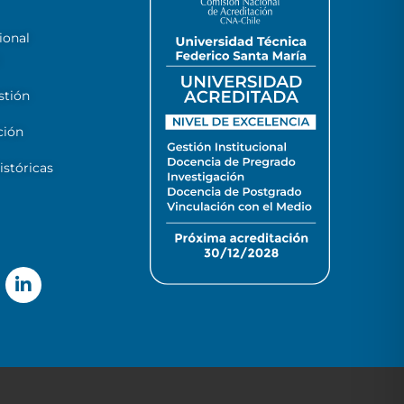
ional
stión
ción
stóricas