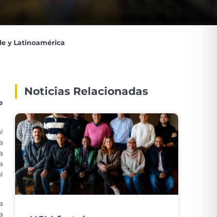
le y Latinoamérica
Noticias Relacionadas
e
l
a
a
a
l
a
a