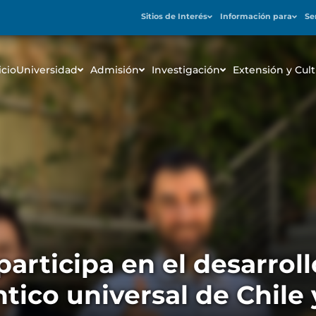
Sitios de Interés
Información para
Se
icio
Universidad
Admisión
Investigación
Extensión y Cult
rticipa en el desarroll
ico universal de Chile