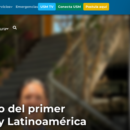
rvicios
Emergencias
USM TV
Conecta USM
Postula aquí
ura
o del primer
 y Latinoamérica