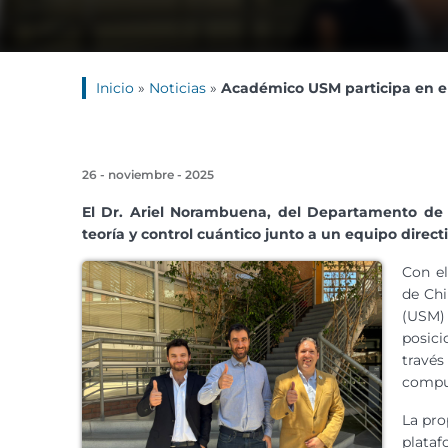
Inicio
»
Noticias
»
Académico USM participa en el
26 - noviembre - 2025
El Dr. Ariel Norambuena, del Departamento de 
teoría y control cuántico junto a un equipo direc
Con el
de Chi
(USM)
posici
travé
compu
La pro
plataf