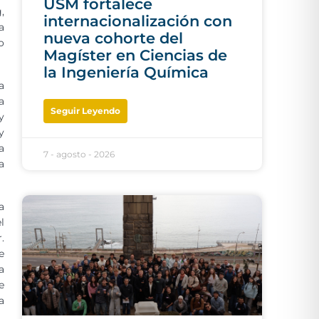
USM fortalece
,
internacionalización con
a
nueva cohorte del
o
Magíster en Ciencias de
la Ingeniería Química
a
a
Seguir Leyendo
y
y
a
7 - agosto - 2026
a
a
l
.
e
a
e
a