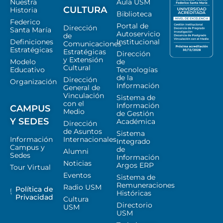
Nuestra
Aula USM
CULTURA
Historia
Biblioteca
Federico
Portal de
Dirección
Santa María
Autoservicio
de
Definiciones
Institucional
Comunicaciones
Estratégicas
Estratégicas
Dirección
y Extensión
Modelo
de
Cultural
Educativo
Tecnologías
de la
Dirección
Organización
Información
General de
Vinculación
Sistema de
con el
Información
CAMPUS
Medio
de Gestión
Y SEDES
Académica
Dirección
de Asuntos
Sistema
Información
Internacionales
Integrado
Campus y
de
Alumni
Sedes
Información
Noticias
Argos ERP
Tour Virtual
Eventos
Sistema de
Remuneraciones
Radio USM
Política de
Históricas
Privacidad
Cultura
Directorio
USM
USM