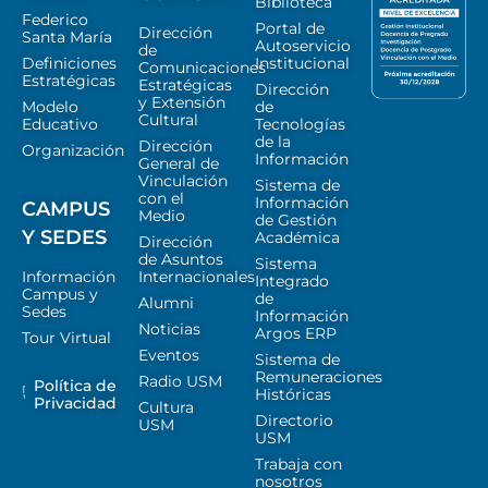
Biblioteca
Federico
Portal de
Dirección
Santa María
Autoservicio
de
Definiciones
Institucional
Comunicaciones
Estratégicas
Estratégicas
Dirección
y Extensión
Modelo
de
Cultural
Educativo
Tecnologías
de la
Dirección
Organización
Información
General de
Vinculación
Sistema de
con el
Información
CAMPUS
Medio
de Gestión
Y SEDES
Académica
Dirección
de Asuntos
Sistema
Información
Internacionales
Integrado
Campus y
de
Alumni
Sedes
Información
Noticias
Argos ERP
Tour Virtual
Eventos
Sistema de
Remuneraciones
Radio USM
Política de
Históricas
Privacidad
Cultura
Directorio
USM
USM
Trabaja con
nosotros