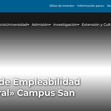
Sitios de Interés
Información para
Se
icio
Universidad
Admisión
Investigación
Extensión y Cult
 de Empleabilidad
ral» Campus San