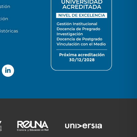
stión
ción
stóricas