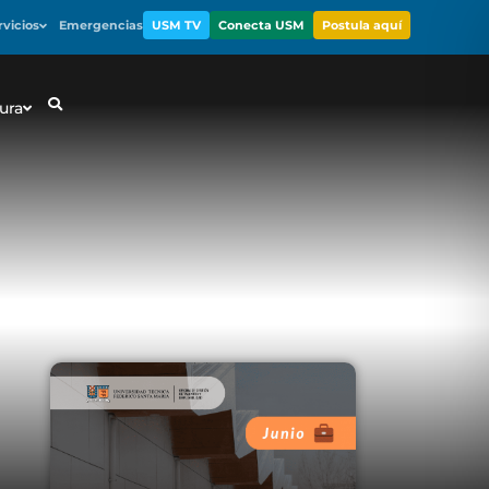
rvicios
Emergencias
USM TV
Conecta USM
Postula aquí
ura